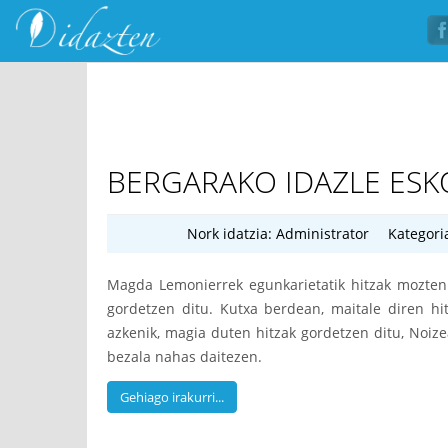
BERGARAKO IDAZLE ESK
Nork idatzia:
Administrator
Kategori
Magda Lemonierrek egunkarietatik hitzak mozten 
gordetzen ditu. Kutxa berdean, maitale diren hit
azkenik, magia duten hitzak gordetzen ditu, Noiz
bezala nahas daitezen.
Gehiago irakurri...