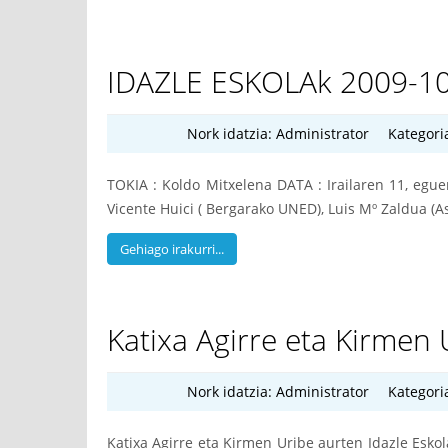
IDAZLE ESKOLAk 2009-10 
Nork idatzia:
Administrator
Kategori
TOKIA : Koldo Mitxelena DATA : Irailaren 11, egu
Vicente Huici ( Bergarako UNED), Luis Mº Zaldua (As
Gehiago irakurri...
Katixa Agirre eta Kirmen 
Nork idatzia:
Administrator
Kategori
Katixa Agirre eta Kirmen Uribe aurten Idazle Esk