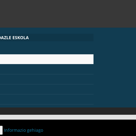
DAZLE ESKOLA
T
Informazio gehiago