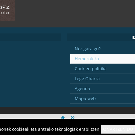
I
Nor gara gu?
Hemeroteka
Cookien politika
Lege Oharra
Agenda
Mapa web
nek cookieak eta antzeko teknologiak erabiltzen.
ONARTZEN DU
MULTIMEDIA
FORMAKUNTZA