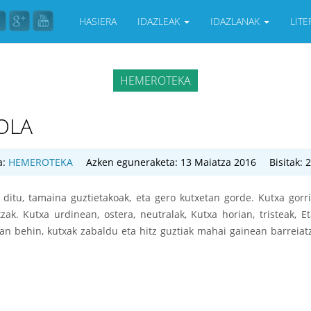
HASIERA
IDAZLEAK
IDAZLANAK
LIT
HEMEROTEKA
OLA
a:
HEMEROTEKA
Azken eguneraketa: 13 Maiatza 2016
Bisitak: 
ditu, tamaina guztietakoak, eta gero kutxetan gorde. Kutxa gorr
zak. Kutxa urdinean, ostera, neutralak, Kutxa horian, tristeak, E
ean behin, kutxak zabaldu eta hitz guztiak mahai gainean barreiat