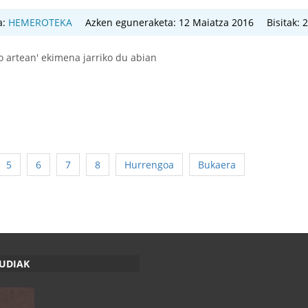
a:
HEMEROTEKA
Azken eguneraketa: 12 Maiatza 2016
Bisitak: 
ro artean' ekimena jarriko du abian
5
6
7
8
Hurrengoa
Bukaera
RUDIAK