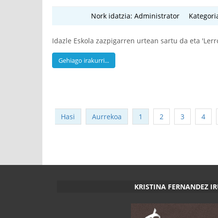
Nork idatzia:
Administrator
Kategori
Idazle Eskola zazpigarren urtean sartu da eta 'Ler
Gehiago irakurri...
Hasi
Aurrekoa
1
2
3
4
KRISTINA FERNANDEZ I