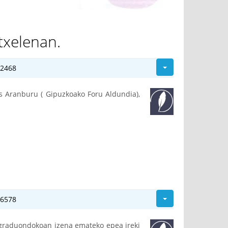
txelenan.
22468
us Aranburu ( Gipuzkoako Foru Aldundia),
26578
o graduondokoan izena emateko epea ireki