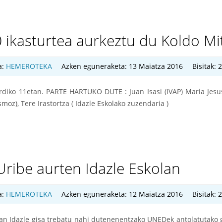
ikasturtea aurkeztu du Koldo Mi
a:
HEMEROTEKA
Azken eguneraketa: 13 Maiatza 2016
Bisitak: 
erdiko 11etan. PARTE HARTUKO DUTE : Juan Isasi (IVAP) Maria Jes
moz), Tere Irastortza ( Idazle Eskolako zuzendaria )
Uribe aurten Idazle Eskolan
a:
HEMEROTEKA
Azken eguneraketa: 12 Maiatza 2016
Bisitak: 
olan Idazle gisa trebatu nahi dutenenentzako UNEDek antolatutak