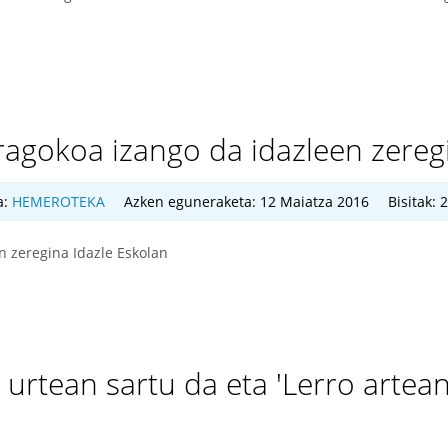
agokoa izango da idazleen zeregi
a:
HEMEROTEKA
Azken eguneraketa: 12 Maiatza 2016
Bisitak: 
n zeregina Idazle Eskolan
 urtean sartu da eta 'Lerro artea