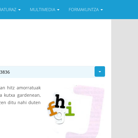
ERATURAZ
MULTIMEDIA
FORMAKUNTZA
23836
ian hitz amorratuak
ta kutxa gardenean,
zen ditu nahi duten