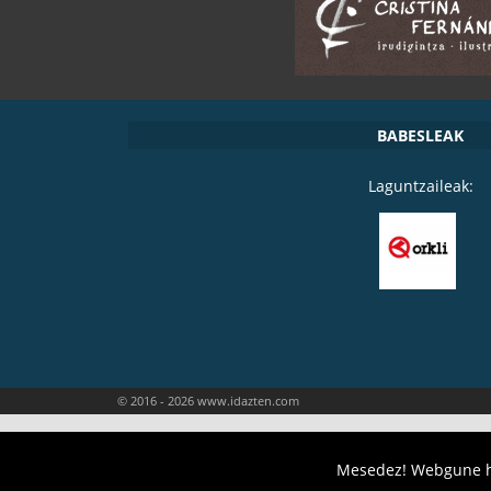
BABESLEAK
Laguntzaileak:
© 2016 - 2026 www.idazten.com
Mesedez! Webgune ho
HASIERA
IDAZLEAK
IDAZLANAK
LITERATURAZ