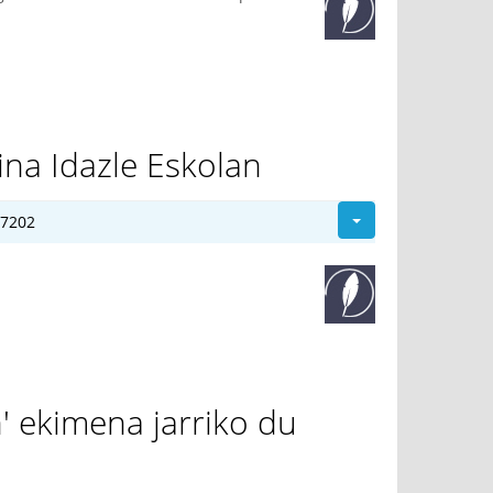
na Idazle Eskolan
27202
n' ekimena jarriko du