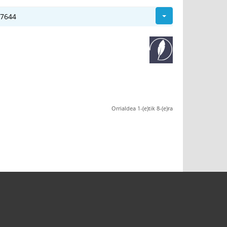
27644
Orrialdea 1-(e)tik 8-(e)ra