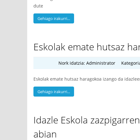
dute
Gehiago irakurri...
Eskolak emate hutsaz har
Nork idatzia:
Administrator
Kategori
Eskolak emate hutsaz haragokoa izango da idazlee
Gehiago irakurri...
Idazle Eskola zazpigarren
abian