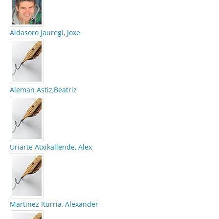
Aldasoro Jauregi, Joxe
Aleman Astiz,Beatriz
Uriarte Atxikallende, Alex
Martinez Iturria, Alexander