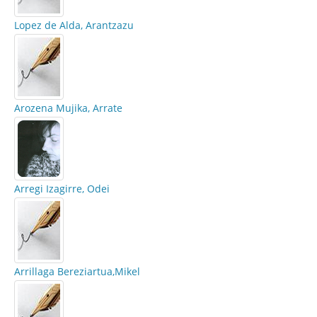
Lopez de Alda, Arantzazu
Arozena Mujika, Arrate
Arregi Izagirre, Odei
Arrillaga Bereziartua,Mikel