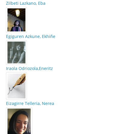
Zilbeti Lazkano, Eba
Egiguren Azkune, Ekhiñe
Iraola Odriozola,Eneritz
Eizagirre Telleria, Nerea