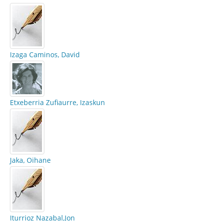
Izaga Caminos, David
Etxeberria Zufiaurre, Izaskun
Jaka, Oihane
Iturrioz Nazabal,Jon