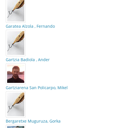
Garatea Alzola , Fernando
Gartzia Badiola , Ander
Gartziarena San Policarpo, Mikel
Bergaretxe Muguruza, Gorka