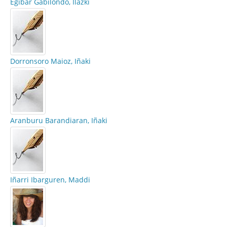
Egibar Gabilondo, Ilazki
Dorronsoro Maioz, Iñaki
Aranburu Barandiaran, Iñaki
Iñarri Ibarguren, Maddi