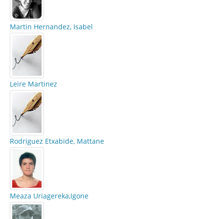
Martin Hernandez, Isabel
Leire Martinez
Rodriguez Etxabide, Mattane
Meaza Uriagereka,Igone