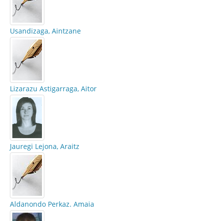
Usandizaga, Aintzane
Lizarazu Astigarraga, Aitor
Jauregi Lejona, Araitz
Aldanondo Perkaz. Amaia