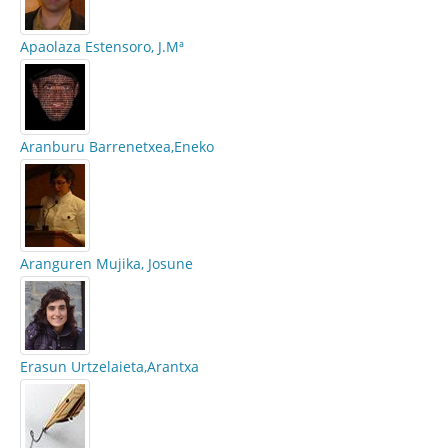
Apaolaza Estensoro, J.Mª
Aranburu Barrenetxea,Eneko
Aranguren Mujika, Josune
Erasun Urtzelaieta,Arantxa