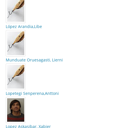
López Arandia,Libe
Munduate Oruesagasti, Lierni
Lopetegi Senperena,Anttoni
Lopez Askasibar, Xabier