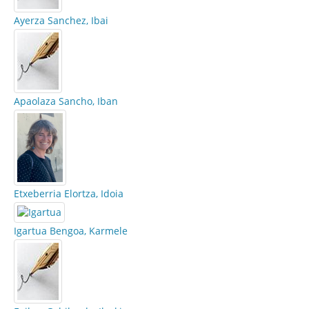
Ayerza Sanchez, Ibai
Apaolaza Sancho, Iban
Etxeberria Elortza, Idoia
Igartua Bengoa, Karmele