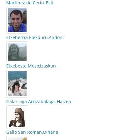
Martinez de Cerio, Esti
Etxeberria Elexpuru,Andoni
Etxebeste Mozo,Izaskun
Galarraga Arrizabalaga, Haizea
Gallo San Roman,Oihana