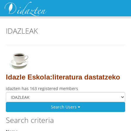
IDAZLEAK
Idazle Eskola:literatura dastatzeko
idazten has 163 registered members
Search Users
Search criteria