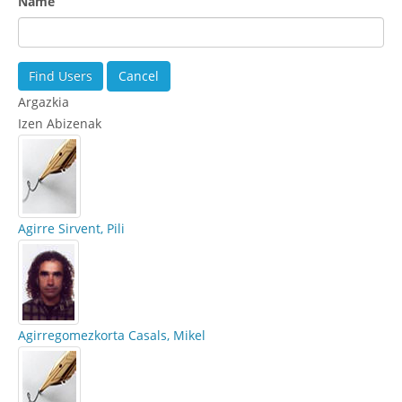
Name
Argazkia
Izen Abizenak
Agirre Sirvent, Pili
Agirregomezkorta Casals, Mikel