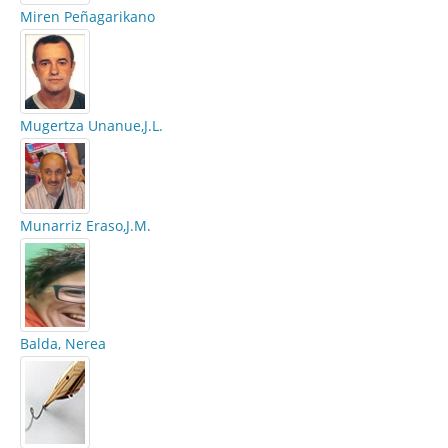
Miren Peñagarikano
Mugertza Unanue,J.L.
Munarriz Eraso,J.M.
Balda, Nerea