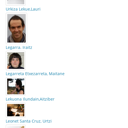
Urkiza Lekue,Lauri
Legarra. Iraitz
Legarreta Etxezarreta, Maitane
Lekuona Ilundain,Aitziber
Leonet Santa Cruz, Urtzi