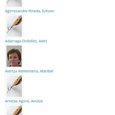
Agirresarobe Pineda, Eztizen
Adarraga Ordoñez, Aiert
Aiertza Rementeria, Maribel
Arretxe Agirre, Ainitze