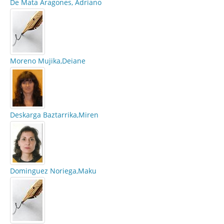
De Mata Aragones, Adriano
Moreno Mujika,Deiane
Deskarga Baztarrika,Miren
Dominguez Noriega,Maku