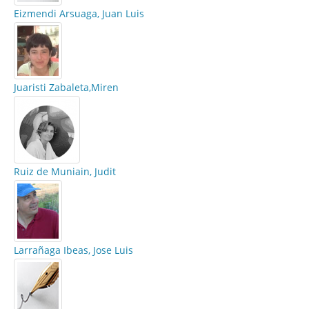
Eizmendi Arsuaga, Juan Luis
Juaristi Zabaleta,Miren
Ruiz de Muniain, Judit
Larrañaga Ibeas, Jose Luis