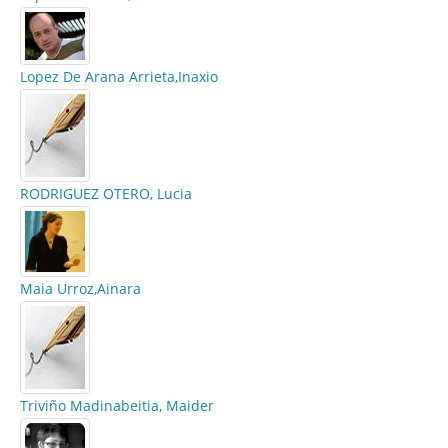
Lopez De Arana Arrieta,Inaxio
RODRIGUEZ OTERO, Lucia
Maia Urroz,Ainara
Triviño Madinabeitia, Maider