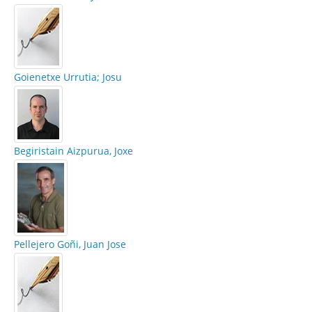
Goienetxe Urrutia; Josu
Begiristain Aizpurua, Joxe
Pellejero Goñi, Juan Jose