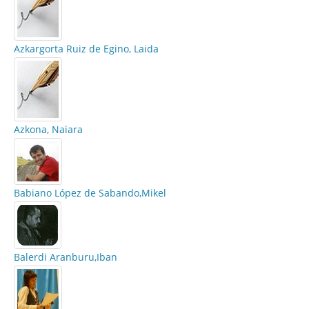
Azkargorta Ruiz de Egino, Laida
Azkona, Naiara
Babiano López de Sabando,Mikel
Balerdi Aranburu,Iban