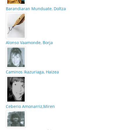
Barandiaran Munduate, Doltza
Alonso Vaamonde, Borja
Caminos Ikazuriaga, Haizea
Ceberio Amonarriz,Miren