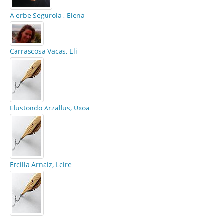
Aierbe Segurola , Elena
Carrascosa Vacas, Eli
Elustondo Arzallus, Uxoa
Ercilla Arnaiz, Leire