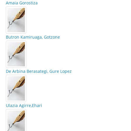
Amaia Gorostiza
Butron Kamiruaga, Gotzone
De Arbina Berasategi, Gure Lopez
Ulazia Agirre,Ehari