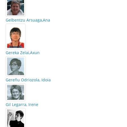
Gelbentzu Arsuaga,Ana
Gereka Zelai,Axun
Gereñu Odriozola, Idoia
Gil Legarra, Irene