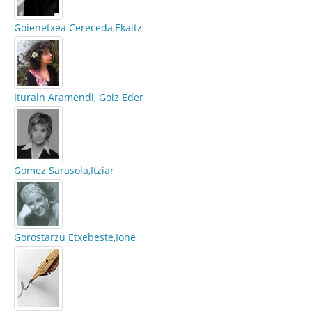
Goienetxea Cereceda,Ekaitz
Iturain Aramendi, Goiz Eder
Gomez Sarasola,Itziar
Gorostarzu Etxebeste,Ione