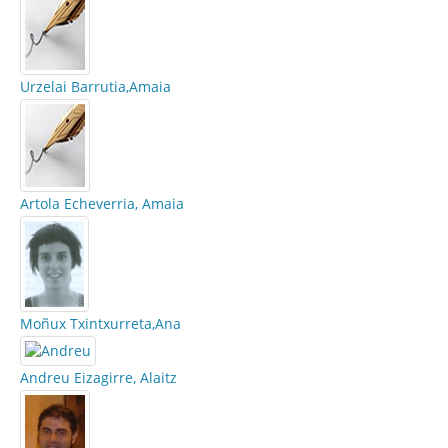
Urzelai Barrutia,Amaia
Artola Echeverria, Amaia
Moñux Txintxurreta,Ana
Andreu Eizagirre, Alaitz