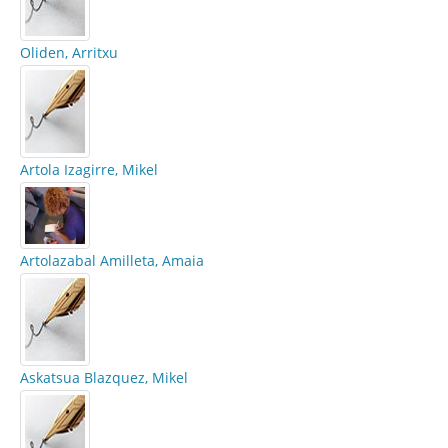
Oliden, Arritxu
Artola Izagirre, Mikel
Artolazabal Amilleta, Amaia
Askatsua Blazquez, Mikel