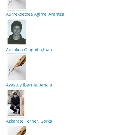
Aurrekoetxea Agirre, Arantza
Auzokoa Olagoitia,Iban
Ayastuy Ibarnia, Amaia
Azkarate Torner, Gorka