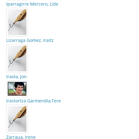
Iparragirre Mercero, Lide
Lizarraga Gomez, Iraitz
Iraola, Jon
Irastortza Garmendia,Tere
Zarraua, Irene