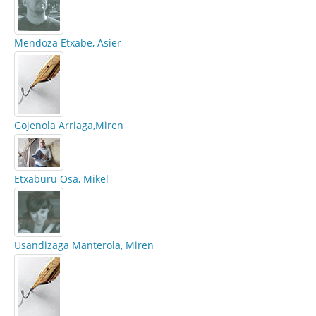
Mendoza Etxabe, Asier
Gojenola Arriaga,Miren
Etxaburu Osa, Mikel
Usandizaga Manterola, Miren