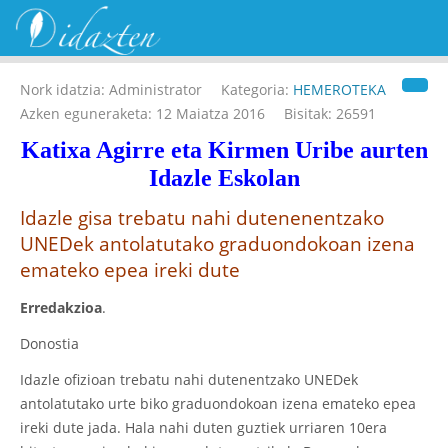
Nork idatzia:
Administrator
Kategoria:
HEMEROTEKA
Azken eguneraketa: 12 Maiatza 2016
Bisitak: 26591
Katixa Agirre eta Kirmen Uribe aurten
Idazle Eskolan
Idazle gisa trebatu nahi dutenenentzako
UNEDek antolatutako graduondokoan izena
emateko epea ireki dute
Erredakzioa
.
Donostia
Idazle ofizioan trebatu nahi dutenentzako UNEDek
antolatutako urte biko graduondokoan izena emateko epea
ireki dute jada. Hala nahi duten guztiek urriaren 10era