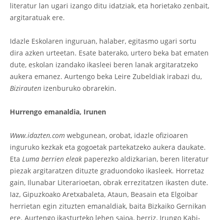
literatur lan ugari izango ditu idatziak, eta horietako zenbait,
argitaratuak ere.
Idazle Eskolaren inguruan, halaber, egitasmo ugari sortu
dira azken urteetan. Esate baterako, urtero beka bat ematen
dute, eskolan izandako ikasleei beren lanak argitaratzeko
aukera emanez. Aurtengo beka Leire Zubeldiak irabazi du,
Bizirauten
izenburuko obrarekin.
Hurrengo emanaldia, Irunen
Www.idazten.com
webgunean, orobat, idazle ofizioaren
inguruko kezkak eta gogoetak partekatzeko aukera daukate.
Eta
Luma berrien eleak
paperezko aldizkarian, beren literatur
piezak argitaratzen dituzte graduondoko ikasleek. Horretaz
gain, Ilunabar Literarioetan, obrak errezitatzen ikasten dute.
Iaz, Gipuzkoako Aretxabaleta, Ataun, Beasain eta Elgoibar
herrietan egin zituzten emanaldiak, baita Bizkaiko Gernikan
ere. Aurtengo ikasturteko lehen saioa, berriz, Irungo Kabi-