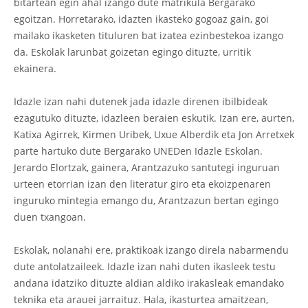
bitartean egin ahal izango dute matrikula Bergarako
egoitzan. Horretarako, idazten ikasteko gogoaz gain, goi
mailako ikasketen tituluren bat izatea ezinbestekoa izango
da. Eskolak larunbat goizetan egingo dituzte, urritik
ekainera.
Idazle izan nahi dutenek jada idazle direnen ibilbideak
ezagutuko dituzte, idazleen beraien eskutik. Izan ere, aurten,
Katixa Agirrek, Kirmen Uribek, Uxue Alberdik eta Jon Arretxek
parte hartuko dute Bergarako UNEDen Idazle Eskolan.
Jerardo Elortzak, gainera, Arantzazuko santutegi inguruan
urteen etorrian izan den literatur giro eta ekoizpenaren
inguruko mintegia emango du, Arantzazun bertan egingo
duen txangoan.
Eskolak, nolanahi ere, praktikoak izango direla nabarmendu
dute antolatzaileek. Idazle izan nahi duten ikasleek testu
andana idatziko dituzte aldian aldiko irakasleak emandako
teknika eta arauei jarraituz. Hala, ikasturtea amaitzean,