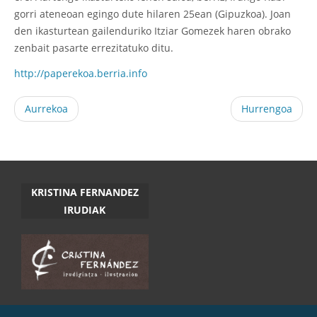
gorri ateneoan egingo dute hilaren 25ean (Gipuzkoa). Joan
den ikasturtean gailenduriko Itziar Gomezek haren obrako
zenbait pasarte errezitatuko ditu.
http://paperekoa.berria.info
Aurrekoa
Hurrengoa
KRISTINA FERNANDEZ
IRUDIAK