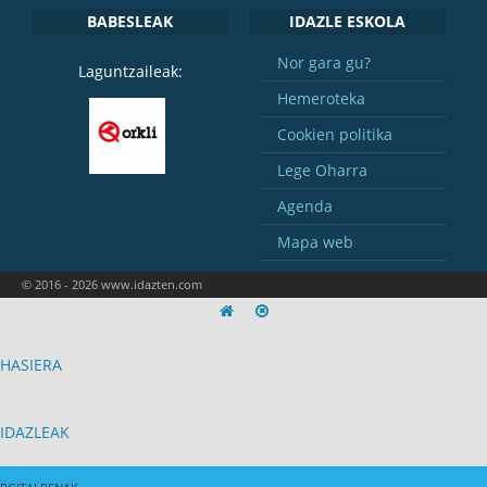
BABESLEAK
IDAZLE ESKOLA
Nor gara gu?
Laguntzaileak:
Hemeroteka
Cookien politika
Lege Oharra
Agenda
Mapa web
© 2016 - 2026 www.idazten.com
HASIERA
IDAZLEAK