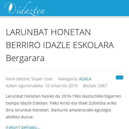
LARUNBAT HONETAN
BERRIRO IDAZLE ESKOLARA
Bergarara
Nork idatzia:
Super User
Kategoria:
AZALA
Azken eguneraketa: 10 Urtarrila 2019
Bisitak: 2967
Larunbat honetan hasiko da 2018-19ko ikasturteko bigarren
txanpa Idazle Eskolan. Pako Aristi eta Iñaki Zubeldia ariko
dira larunbat honetan. Ikasturte amaierarako egutegia
atxikita duzue.
Irakurri gehiago...