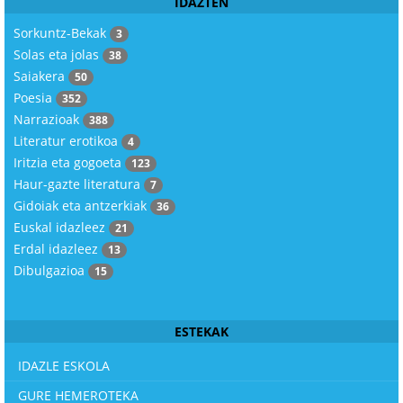
IDAZTEN
Sorkuntz-Bekak
3
Solas eta jolas
38
Saiakera
50
Poesia
352
Narrazioak
388
Literatur erotikoa
4
Iritzia eta gogoeta
123
Haur-gazte literatura
7
Gidoiak eta antzerkiak
36
Euskal idazleez
21
Erdal idazleez
13
Dibulgazioa
15
© Free
Joomla! 3 Modules
- by
VinaGecko.com
ESTEKAK
IDAZLE ESKOLA
GURE HEMEROTEKA