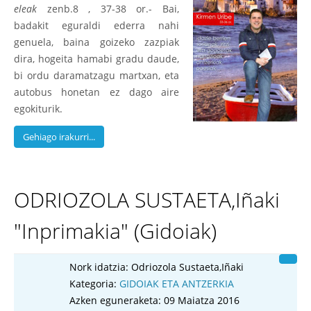
eleak
zenb.8 , 37-38 or.- Bai,
badakit eguraldi ederra nahi
genuela, baina goizeko zazpiak
dira, hogeita hamabi gradu daude,
bi ordu daramatzagu martxan, eta
autobus honetan ez dago aire
egokiturik.
Gehiago irakurri...
ODRIOZOLA SUSTAETA,Iñaki
"Inprimakia" (Gidoiak)
Nork idatzia:
Odriozola Sustaeta,Iñaki
Kategoria:
GIDOIAK ETA ANTZERKIA
Azken eguneraketa: 09 Maiatza 2016