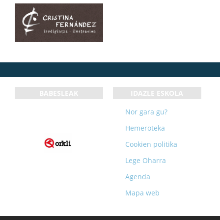
BABESLEAK
IDAZLE ESKOLA
Nor gara gu?
Laguntzaileak:
Hemeroteka
Cookien politika
Lege Oharra
Agenda
Mapa web