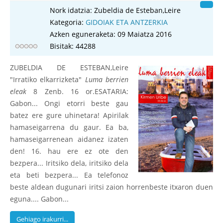
Nork idatzia:
Zubeldia de Esteban,Leire
Kategoria:
GIDOIAK ETA ANTZERKIA
Azken eguneraketa: 09 Maiatza 2016
Bisitak: 44288
ZUBELDIA DE ESTEBAN,Leire
"Irratiko elkarrizketa"
Luma berrien
eleak
8 Zenb. 16 or.ESATARIA:
Gabon... Ongi etorri beste gau
batez ere gure uhinetara! Apirilak
hamaseigarrena du gaur. Ea ba,
hamaseigarrenean aidanez izaten
den! 16. hau ere ez ote den
bezpera... Iritsiko dela, iritsiko dela
eta beti bezpera... Ea telefonoz
beste aldean dugunari iritsi zaion horrenbeste itxaron duen
eguna.... Gabon...
Gehiago irakurri...