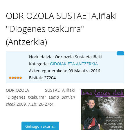
ODRIOZOLA SUSTAETA,Iñaki
"Diogenes txakurra"
(Antzerkia)
Nork idatzia:
Odriozola Sustaeta,Iñaki
Kategoria:
GIDOIAK ETA ANTZERKIA
Azken eguneraketa: 09 Maiatza 2016
Bisitak: 27204
ODRIOZOLA SUSTAETA,Iñaki
"Diogenes txakurra"
Luma Berrien
eleak
2009, 7.Zb. 26-27or.
Gehiago irakurri...