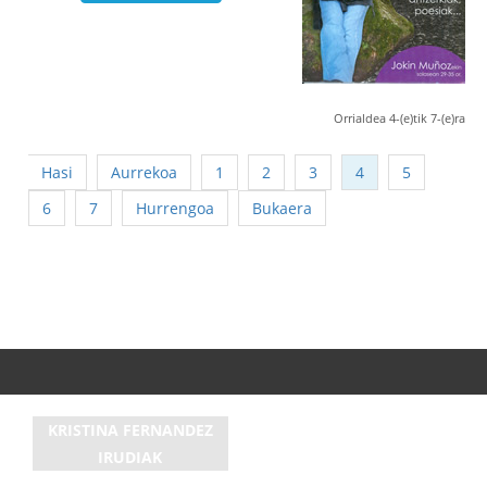
Orrialdea 4-(e)tik 7-(e)ra
Hasi
Aurrekoa
1
2
3
4
5
6
7
Hurrengoa
Bukaera
KRISTINA FERNANDEZ
IRUDIAK