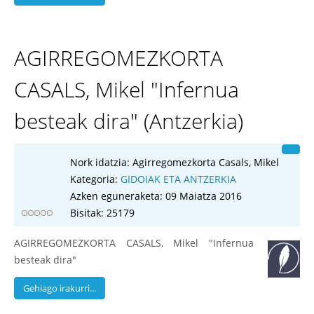
AGIRREGOMEZKORTA
CASALS, Mikel "Infernua
besteak dira" (Antzerkia)
Nork idatzia:
Agirregomezkorta Casals, Mikel
Kategoria:
GIDOIAK ETA ANTZERKIA
Azken eguneraketa: 09 Maiatza 2016
Bisitak: 25179
AGIRREGOMEZKORTA CASALS, Mikel "Infernua
besteak dira"
Gehiago irakurri...