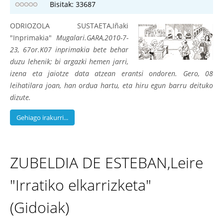
Bisitak: 33687
ODRIOZOLA SUSTAETA,Iñaki
"Inprimakia"
Mugalari.GARA,2010-7-
23, 67or.K07 inprimakia bete behar
duzu lehenik; bi argazki hemen jarri,
izena eta jaiotze data atzean erantsi ondoren. Gero, 08
leihatilara joan, han ordua hartu, eta hiru egun barru deituko
dizute.
Gehiago irakurri...
ZUBELDIA DE ESTEBAN,Leire
"Irratiko elkarrizketa"
(Gidoiak)