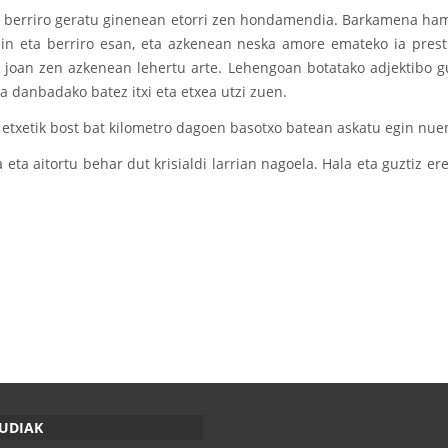
n berriro geratu ginenean etorri zen hondamendia. Barkamena ham
hin eta berriro esan, eta azkenean neska amore emateko ia prest
joan zen azkenean lehertu arte. Lehengoan botatako adjektibo guz
ea danbadako batez itxi eta etxea utzi zuen.
etxetik bost bat kilometro dagoen basotxo batean askatu egin nue
eta aitortu behar dut krisialdi larrian nagoela. Hala eta guztiz er
RUDIAK