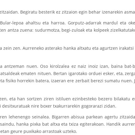
zitzaidan. Begiratu besterik ez zitzaion egin behar izenarekin asma
ular-lepoa ahaltsu eta harroa. Gorputz-adarrak mardul eta okert
en antza zuena: sudurmotza, begi-zuloak eta kolpeek zizelkatutako
 zein zen. Aurreneko asterako hanka altxatu eta agurtzen irakatsi
ela antzeman nuen. Oso kirolzalea ez naiz inoiz izan, baina bat
tsaldeak ematen nituen. Bertan igarotako orduei esker, eta, zerga
 fisiko horrekin batera, izaeran ere zerbait berezi sumatu nuen. J
tzen, eta han sortzen ziren istiluen ezinbesteko bezero bilakatu
gi desitxuratuak nire boxer txakurrarekin gogorarazi zidan.
aren lehenengo seinalea. Bigarren abisua parkean agertu zitzaid
usaindu, hanka pixka bat altxa eta txiza egiterakoan. Handik aurrer
etan geure puxikako arrastoak uzteko.