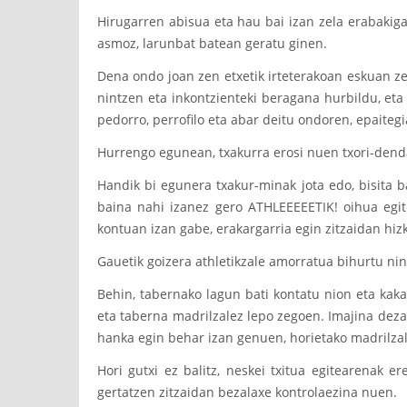
Hirugarren abisua eta hau bai izan zela erabakiga
asmoz, larunbat batean geratu ginen.
Dena ondo joan zen etxetik irteterakoan eskuan ze
nintzen eta inkontzienteki beragana hurbildu, eta 
pedorro, perrofilo eta abar deitu ondoren, epaiteg
Hurrengo egunean, txakurra erosi nuen txori-dend
Handik bi egunera txakur-minak jota edo, bisita 
baina nahi izanez gero ATHLEEEEETIK! oihua egite
kontuan izan gabe, erakargarria egin zitzaidan hiz
Gauetik goizera athletikzale amorratua bihurtu ni
Behin, tabernako lagun bati kontatu nion eta kaka
eta taberna madrilzalez lepo zegoen. Imajina deza
hanka egin behar izan genuen, horietako madrilzale
Hori gutxi ez balitz, neskei txitua egitearenak 
gertatzen zitzaidan bezalaxe kontrolaezina nuen.