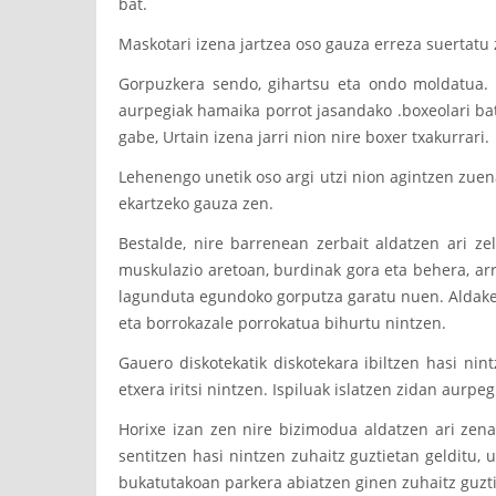
bat.
Maskotari izena jartzea oso gauza erreza suertatu 
Gorpuzkera sendo, gihartsu eta ondo moldatua. B
aurpegiak hamaika porrot jasandako .boxeolari bat
gabe, Urtain izena jarri nion nire boxer txakurrari.
Lehenengo unetik oso argi utzi nion agintzen zuena
ekartzeko gauza zen.
Bestalde, nire barrenean zerbait aldatzen ari z
muskulazio aretoan, burdinak gora eta behera, arra
lagunduta egundoko gorputza garatu nuen. Aldaketa
eta borrokazale porrokatua bihurtu nintzen.
Gauero diskotekatik diskotekara ibiltzen hasi nin
etxera iritsi nintzen. Ispiluak islatzen zidan aurpe
Horixe izan zen nire bizimodua aldatzen ari zen
sentitzen hasi nintzen zuhaitz guztietan gelditu, 
bukatutakoan parkera abiatzen ginen zuhaitz guzti