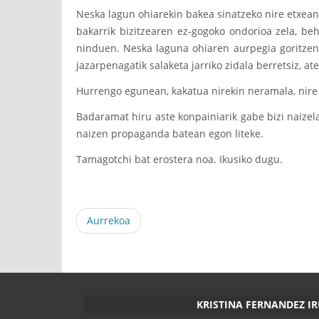
Neska lagun ohiarekin bakea sinatzeko nire etxea
bakarrik bizitzearen ez-gogoko ondorioa zela, be
ninduen. Neska laguna ohiaren aurpegia goritzen 
jazarpenagatik salaketa jarriko zidala berretsiz, at
Hurrengo egunean, kakatua nirekin neramala, nire 
Badaramat hiru aste konpainiarik gabe bizi naizela 
naizen propaganda batean egon liteke.
Tamagotchi bat erostera noa. Ikusiko dugu.
Aurrekoa
KRISTINA FERNANDEZ I