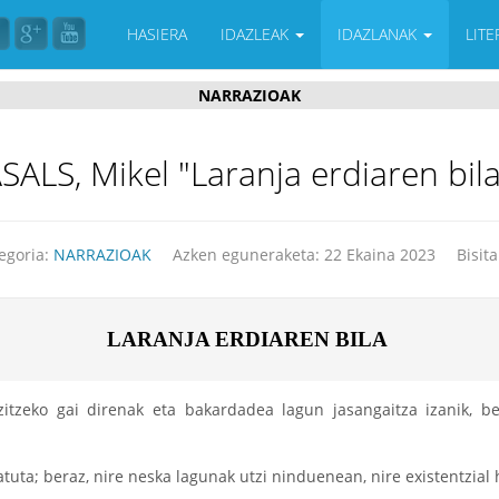
HASIERA
IDAZLEAK
IDAZLANAK
LIT
NARRAZIOAK
, Mikel "Laranja erdiaren bila"
egoria:
NARRAZIOAK
Azken eguneraketa: 22 Ekaina 2023
Bisit
LARANJA ERDIAREN BILA 
itzeko gai direnak eta bakardadea lagun jasangaitza izanik, b
tuta; beraz, nire neska lagunak utzi ninduenean, nire existentzial