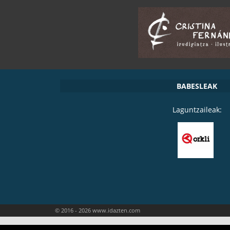
BABESLEAK
Laguntzaileak:
© 2016 - 2026 www.idazten.com