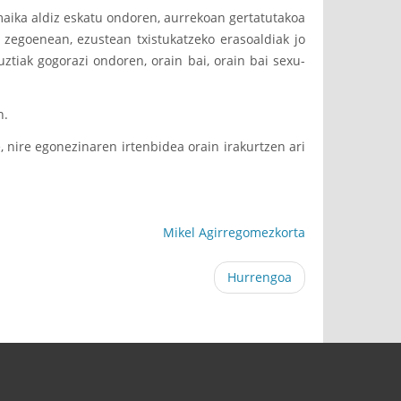
aika aldiz eskatu ondoren, aurrekoan gertatutakoa
 zegoenean, ezustean txistukatzeko erasoaldiak jo
tiak gogorazi ondoren, orain bai, orain bai sexu-
n.
e, nire egonezinaren irtenbidea orain irakurtzen ari
Mikel Agirregomezkorta
Hurrengoa