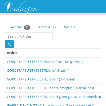
Articles
Kontaktuak
Soslaia
21
Article
GOROSTARZU ETXEBESTE,Ione"Tarteka" (poesia)
GOROSTARZU ETXEBESTE,Ione" Gizaki"
GOROSTARZU ETXEBESTE, Ione " (5 Poesia)"
GOROSTARZU ETXEBESTE, Ione"Demagun" (Narrazioak)
GOROSTARZU ETXEBESTE, Ione"Egiten gaituzte denborek" (Poe
IBARRALDEKO HITZA " Solasean Ione Gorostartzurekin"