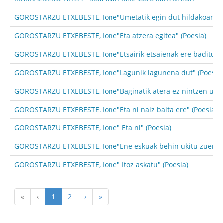
GOROSTARZU ETXEBESTE, Ione"Umetatik egin dut hildakoarena 
GOROSTARZU ETXEBESTE, Ione"Eta atzera egitea" (Poesia)
GOROSTARZU ETXEBESTE, Ione"Etsairik etsaienak ere baditut e
GOROSTARZU ETXEBESTE, Ione"Lagunik lagunena dut" (Poesia)
GOROSTARZU ETXEBESTE, Ione"Baginatik atera ez nintzen umea
GOROSTARZU ETXEBESTE, Ione"Eta ni naiz baita ere" (Poesia)
GOROSTARZU ETXEBESTE, Ione" Eta ni" (Poesia)
GOROSTARZU ETXEBESTE, Ione"Ene eskuak behin ukitu zuen esk
GOROSTARZU ETXEBESTE, Ione" Itoz askatu" (Poesia)
«
‹
1
2
›
»