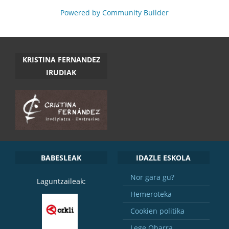
Powered by Community Builder
KRISTINA FERNANDEZ
IRUDIAK
BABESLEAK
IDAZLE ESKOLA
Nor gara gu?
Laguntzaileak:
Hemeroteka
Cookien politika
Lege Oharra