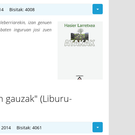
14
Bisitak: 4008
leberriarekin, izan genuen
 baten inguruan josi zuen
 gauzak" (Liburu-
 2014
Bisitak: 4061