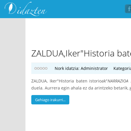
ZALDUA,Iker"Historia bate
Nork idatzia:
Administrator
Kategori
ZALDUA, Iker"Historia baten istorioak"
NARRAZIOA
.
duela. Aurrera egin ahala ez da arintzeko betarik
Gehiago irakurri...