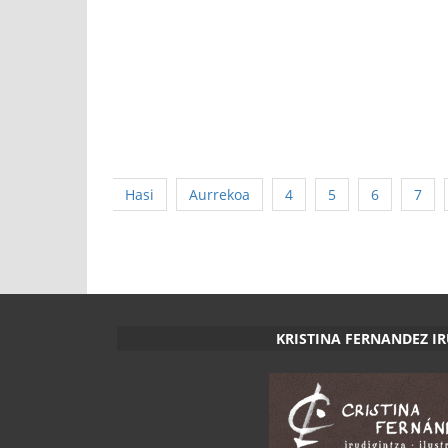
Hasi
Aurrekoa
4
5
6
7
KRISTINA FERNANDEZ I