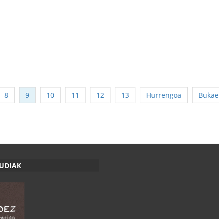
8
9
10
11
12
13
Hurrengoa
Bukae
RUDIAK