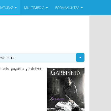
ERATURAZ
MULTIMEDIA
FORMAKUNTZA
tak: 3912
storio gogorra gordetzen