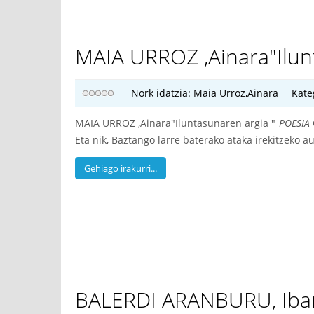
MAIA URROZ ,Ainara"Ilunt
Nork idatzia:
Maia Urroz,Ainara
Kate
MAIA URROZ ,Ainara"Iluntasunaren argia "
POESIA
Eta nik, Baztango larre baterako ataka irekitzeko a
Gehiago irakurri...
BALERDI ARANBURU, Iban "