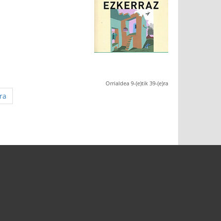
Orrialdea 9-(e)tik 39-(e)ra
ra