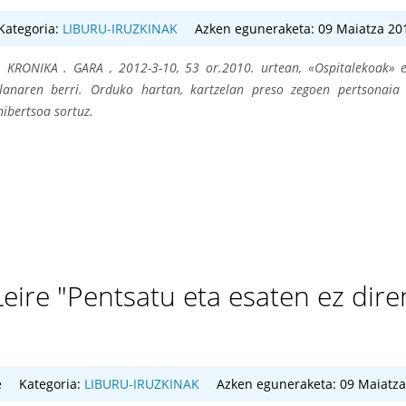
Kategoria:
LIBURU-IRUZKINAK
Azken eguneraketa: 09 Maiatza 20
 "
KRONIKA . GARA , 2012-3-10, 53 or.2010. urtean, «Ospitalekoak» e
 lanaren berri. Orduko hartan, kartzelan preso zegoen pertsonaia
nibertsoa sortuz.
re "Pentsatu eta esaten ez diren
e
Kategoria:
LIBURU-IRUZKINAK
Azken eguneraketa: 09 Maiatza