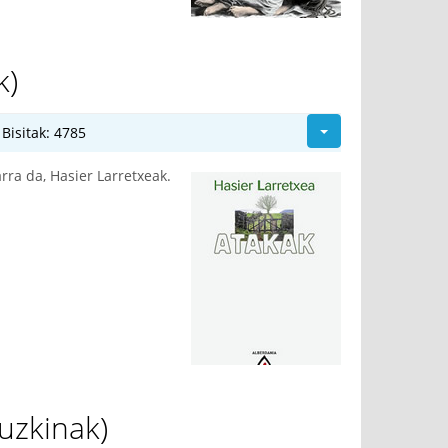
k)
Bisitak: 4785
rra da, Hasier Larretxeak.
uzkinak)