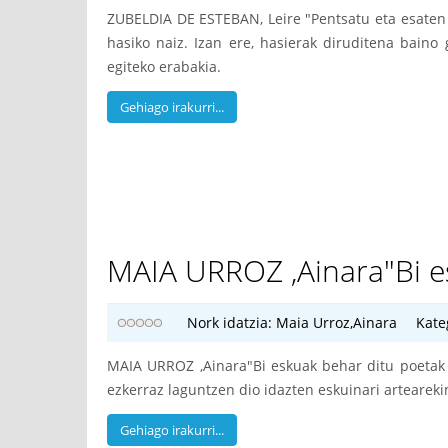
ZUBELDIA DE ESTEBAN, Leire "Pentsatu eta esaten
hasiko naiz. Izan ere, hasierak diruditena baino
egiteko erabakia.
Gehiago irakurri...
MAIA URROZ ,Ainara"Bi es
Nork idatzia:
Maia Urroz,Ainara
Kate
MAIA URROZ ,Ainara"Bi eskuak behar ditu poetak
ezkerraz laguntzen dio idazten eskuinari artearekin
Gehiago irakurri...