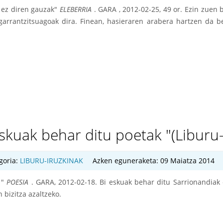
 ez diren gauzak"
ELEBERRIA
. GARA , 2012-02-25, 49 or. Ezin zuen b
 garrantzitsuagoak dira. Finean, hasieraren arabera hartzen da 
kuak behar ditu poetak "(Liburu-
goria:
LIBURU-IRUZKINAK
Azken eguneraketa: 09 Maiatza 2014
 "
POESIA
. GARA, 2012-02-18. Bi eskuak behar ditu Sarrionandiak 
 bizitza azaltzeko.