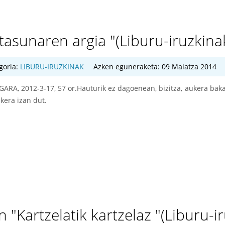
asunaren argia "(Liburu-iruzkina
goria:
LIBURU-IRUZKINAK
Azken eguneraketa: 09 Maiatza 2014
GARA, 2012-3-17, 57 or.Hauturik ez dagoenean, bizitza, aukera baka
ukera izan dut.
Kartzelatik kartzelaz "(Liburu-ir