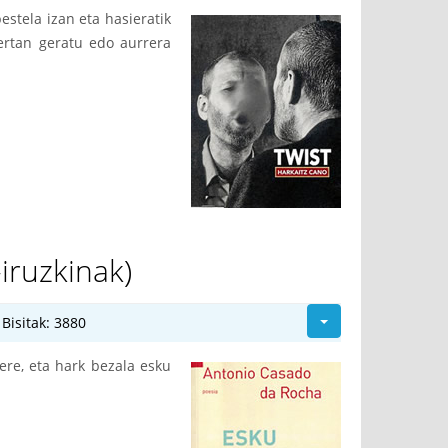
estela izan eta hasieratik
bertan geratu edo aurrera
iruzkinak)
Bisitak: 3880
ere, eta hark bezala esku