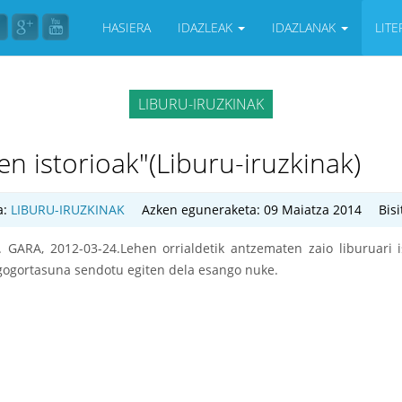
HASIERA
IDAZLEAK
IDAZLANAK
LIT
LIBURU-IRUZKINAK
n istorioak"(Liburu-iruzkinak)
a:
LIBURU-IRUZKINAK
Azken eguneraketa: 09 Maiatza 2014
Bisi
 GARA, 2012-03-24.Lehen orrialdetik antzematen zaio liburuari i
, gogortasuna sendotu egiten dela esango nuke.