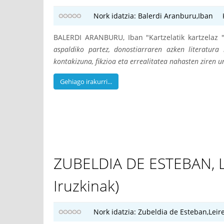
Nork idatzia:
Balerdi Aranburu,Iban
BALERDI ARANBURU, Iban "Kartzelatik kartzelaz
aspaldiko partez, donostiarraren azken literatura
kontakizuna, fikzioa eta errealitatea nahasten ziren u
Gehiago irakurri...
ZUBELDIA DE ESTEBAN, Lei
Iruzkinak)
Nork idatzia:
Zubeldia de Esteban,Leir