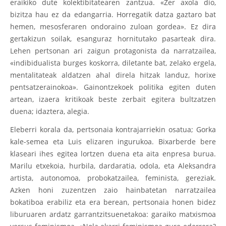
eraikiko dute kolektibitatearen zantzua. «Zer axola dio,
bizitza hau ez da edangarria. Horregatik datza gaztaro bat
hemen, mesosferaren ondoraino zuloan gordea». Ez dira
gertakizun soilak, esanguraz hornitutako pasarteak dira.
Lehen pertsonan ari zaigun protagonista da narratzailea,
«indibidualista burges koskorra, diletante bat, zelako ergela,
mentalitateak aldatzen ahal direla hitzak landuz, horixe
pentsatzerainokoa». Gainontzekoek politika egiten duten
artean, izaera kritikoak beste zerbait egitera bultzatzen
duena; idaztera, alegia.
Eleberri korala da, pertsonaia kontrajarriekin osatua; Gorka
kale-semea eta Luis elizaren ingurukoa. Bixarberde bere
klaseari ihes egitea lortzen duena eta aita enpresa burua.
Marilu etxekoia, hurbila, dardaratia, odola, eta Aleksandra
artista, autonomoa, probokatzailea, feminista, gereziak.
Azken honi zuzentzen zaio hainbatetan narratzailea
bokatiboa erabiliz eta era berean, pertsonaia honen bidez
liburuaren ardatz garrantzitsuenetakoa: garaiko matxismoa