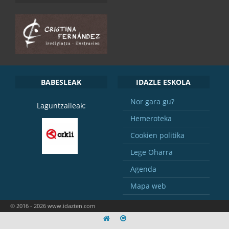
BABESLEAK
IDAZLE ESKOLA
Nor gara gu?
Laguntzaileak:
Hemeroteka
Cookien politika
Lege Oharra
Agenda
Mapa web
© 2016 - 2026 www.idazten.com