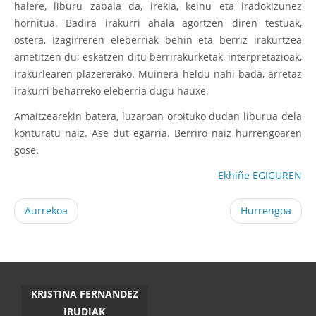
halere, liburu zabala da, irekia, keinu eta iradokizunez
hornitua. Badira irakurri ahala agortzen diren testuak,
ostera, Izagirreren eleberriak behin eta berriz irakurtzea
ametitzen du; eskatzen ditu berrirakurketak, interpretazioak,
irakurlearen plazererako. Muinera heldu nahi bada, arretaz
irakurri beharreko eleberria dugu hauxe.
Amaitzearekin batera, luzaroan oroituko dudan liburua dela
konturatu naiz. Ase dut egarria. Berriro naiz hurrengoaren
gose.
Ekhiñe EGIGUREN
Aurrekoa
Hurrengoa
KRISTINA FERNANDEZ
IRUDIAK