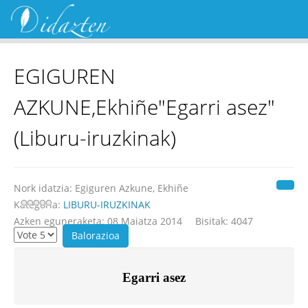
EGIGUREN
AZKUNE,Ekhiñe"Egarri asez"
(Liburu-iruzkinak)
Nork idatzia:
Egiguren Azkune, Ekhiñe
Kategoria:
LIBURU-IRUZKINAK
Azken eguneraketa: 08 Maiatza 2014
Bisitak: 4047
 Egarri asez