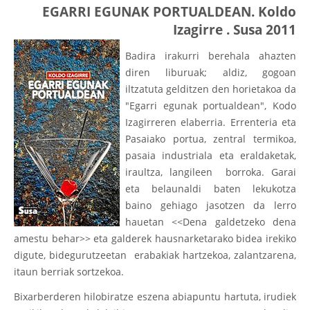
EGARRI EGUNAK PORTUALDEAN. Koldo
Izagirre . Susa 2011
Badira irakurri berehala ahazten
diren liburuak; aldiz, gogoan
iltzatuta gelditzen den horietakoa da
"Egarri egunak portualdean", Kodo
Izagirreren elaberria. Errenteria eta
Pasaiako portua, zentral termikoa,
pasaia industriala eta eraldaketak,
iraultza, langileen borroka. Garai
eta belaunaldi baten lekukotza
baino gehiago jasotzen da lerro
hauetan <<Dena galdetzeko dena
amestu behar>> eta galderek hausnarketarako bidea irekiko
digute, bidegurutzeetan erabakiak hartzekoa, zalantzarena,
itaun berriak sortzekoa.
Bixarberderen hilobiratze eszena abiapuntu hartuta, irudiek