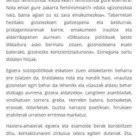
versus feminismoa. «Nola ekarri feminismoa gure ederrera?
Nola eman gure zakarra feminismoari?» edota «gizonezkoa
naiz, baina agian zu ez zara emakumezkoa». Tabernetan
hezitako gizonezkoen gaitzespena eta beldurrak,
protagonistarenak barne, emakumeen iraultza eta
aldarrikapenen aurrean: «Diktadura politikoak beste
diktadura asko bermatu zituen, gizonezkoena esate
baterako, gizonezko kontzientziadunona». Ezinegona sortu
didaten hitzak.
Egoera soziopolitikoak eskatzen zuen aldaketaren beharra
ere islatzen da. Eraldaketa nola eta nondik hasi. «Iraultza
gizonetan egin behar da lehenik» ala «Gauzak aldatu behar
dizkiagu aurrena, gizona aldatzeko». Langileen asanbladak,
sindikatuen sorrera, greba. Horrekin batera, bortxaketak,
erasoak, oldarketak. Guztia narrazio poetikoan, hirukoen
erabilerak urratsen erritmoa markatuz.
Hasiera-amaierak egoera eta esamolde berak borobiltzen
ditu, kontakizunaren zirkulua ixtera egiten dutenak. Eta,