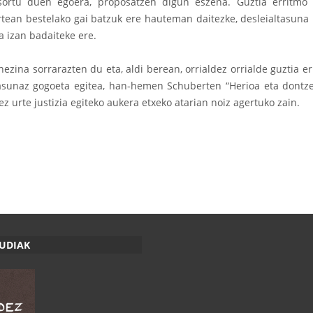
 sortu duen egoera, proposatzen digun eszena. Guztia erritmo
rtean bestelako gai batzuk ere hauteman daitezke, desleialtasuna
a izan badaiteke ere.
onezina sorrarazten du eta, aldi berean, orrialdez orrialde guztia e
tasunaz gogoeta egitea, han-hemen Schuberten “Herioa eta dontzeil
z urte justizia egiteko aukera etxeko atarian noiz agertuko zain.
RUDIAK