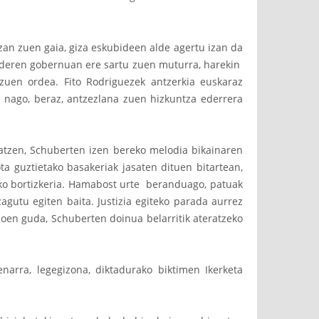
izan zuen gaia, giza eskubideen alde agertu izan da
lenderen gobernuan ere sartu zuen muturra, harekin
uen ordea. Fito Rodriguezek antzerkia euskaraz
nago, beraz, antzezlana zuen hizkuntza ederrera
ratzen, Schuberten izen bereko melodia bikainaren
a guztietako basakeriak jasaten dituen bitartean,
tako bortizkeria. Hamabost urte beranduago, patuak
gutu egiten baita. Justizia egiteko parada aurrez
ioen guda, Schuberten doinua belarritik ateratzeko
arra, legegizona, diktadurako biktimen Ikerketa