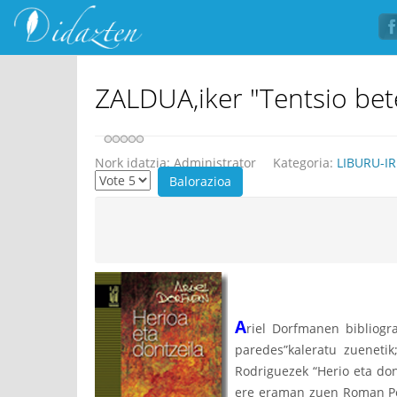
ZALDUA,iker "Tentsio bete
Nork idatzia:
Administrator
Kategoria:
LIBURU-I
A
riel Dorfmanen bibliogr
paredes”kaleratu zuenetik
Rodriguezek “Herio eta don
ere eraman zuen Roman Pol