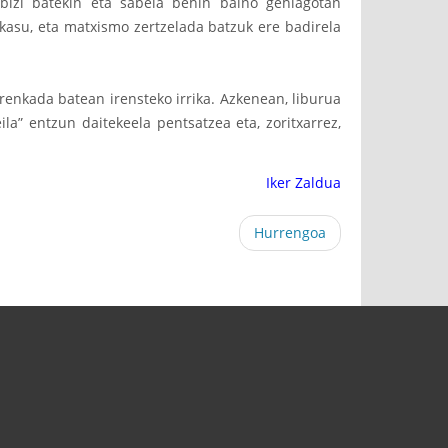
 bizi batekin eta sabela behin baino gehiagotan
 kasu, eta matxismo zertzelada batzuk ere badirela
rrenkada batean irensteko irrika. Azkenean, liburua
a” entzun daitekeela pentsatzea eta, zoritxarrez,
Iker Zaldua
Hurrengoa