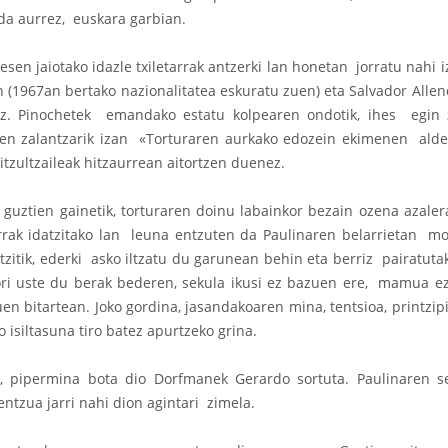
da aurrez, euskara garbian.
esen jaiotako idazle txiletarrak antzerki lan honetan jorratu nahi 
len (1967an bertako nazionalitatea eskuratu zuen) eta Salvador Al
oz. Pinochetek emandako estatu kolpearen ondotik, ihes egin z
n zalantzarik izan «Torturaren aurkako edozein ekimenen alde 
tzultzaileak hitzaurrean aitortzen duenez.
a guztien gainetik, torturaren doinu labainkor bezain ozena azale
arrak idatzitako lan leuna entzuten da Paulinaren belarrietan mot
aitzitik, ederki asko iltzatu du garunean behin eta berriz pairatu
ri uste du berak bederen, sekula ikusi ez bazuen ere, mamua eza
 bitartean. Joko gordina, jasandakoaren mina, tentsioa, printzip
 isiltasuna tiro batez apurtzeko grina.
 pipermina bota dio Dorfmanek Gerardo sortuta. Paulinaren sen
ntzua jarri nahi dion agintari zimela.