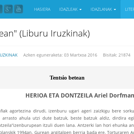
HASIERA
IDAZLEAK
IDAZLANAK
LIT
an" (Liburu Iruzkinak)
RUZKINAK
Azken eguneraketa: 03 Martxoa 2016
Bisitak: 21874
Tentsio betean
HERIOA ETA DONTZEILA Ariel Dorfman. 
afiak agortezina dirudi, izenburu ugari ageri zaizkigu bere sor
; arrasto ahula utzi dute batzuk, beste batzuk aldiz, dirdira e
tzeila”izenburupean itzuli duen lana. Antzerki lan hori ehunka ant
anskik 1994an. Gurean argitalpen berria bada ere, Torturaren Au