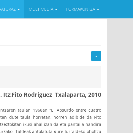
ERATURAZ
MULTIMEDIA
FORMAKUNTZA
Itz:Fito Rodriguez Txalaparta, 2010
kuntzaren taulan 1968an “El Absurdo entre cuatro
giten dute taula horretan, horren adibide da Fito
zeztokitan ikusi ahal izan da eta pantaila handira
rkako Taldeak antolatuta gure lurraldeko oholtza