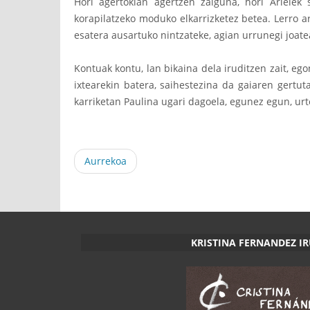
Hori agertokian agertzen zaiguna, hori Arielek
korapilatzeko moduko elkarrizketez betea. Lerro a
esatera ausartuko nintzateke, agian urrunegi joate
Kontuak kontu, lan bikaina dela iruditzen zait, eg
ixtearekin batera, saihestezina da gaiaren gertu
karriketan Paulina ugari dagoela, egunez egun, urte
Aurrekoa
KRISTINA FERNANDEZ I