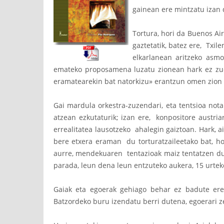
gainean ere mintzatu izan 
Tortura, hori da Buenos Air
gaztetatik, batez ere, Txi
elkarlanean aritzeko asm
emateko proposamena luzatu zionean hark ez zue
eramatearekin bat natorkizu» erantzun omen zion i
Gai mardula orkestra-zuzendari, eta tentsioa not
atzean ezkutaturik; izan ere, konpositore austri
errealitatea lausotzeko ahalegin gaiztoan. Hark, 
bere etxera eraman du torturatzaileetako bat, ho
aurre, mendekuaren tentazioak maiz tentatzen duen
parada, leun dena leun entzuteko aukera, 15 urteko
Gaiak eta egoerak gehiago behar ez badute ere,
Batzordeko buru izendatu berri dutena, egoerari ze