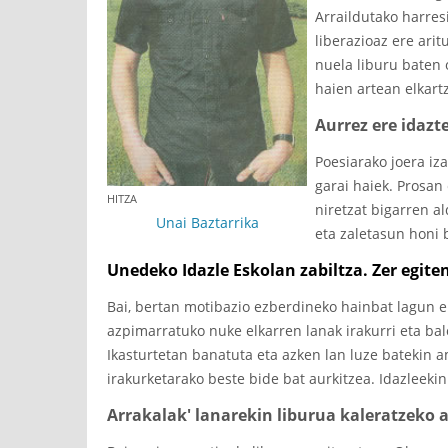
Arraildutako harres
liberazioaz ere ari
nuela liburu baten 
haien artean elkart
Aurrez ere idaz
Poesiarako joera iza
garai haiek. Prosan 
HITZA
niretzat bigarren a
Unai Baztarrika
eta zaletasun honi b
Unedeko Idazle Eskolan zabiltza. Zer egit
Bai, bertan motibazio ezberdineko hainbat lagun el
azpimarratuko nuke elkarren lanak irakurri eta bal
Ikasturtetan banatuta eta azken lan luze batekin 
irakurketarako beste bide bat aurkitzea. Idazleeki
Arrakalak' lanarekin liburua kaleratzeko 