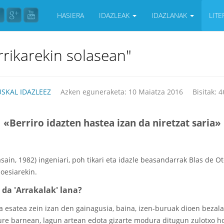
HASIERA
IDAZLEAK
IDAZLANAK
LIT
rikarekin solasean"
USKAL IDAZLEEZ
Azken eguneraketa: 10 Maiatza 2016
Bisitak: 
«Berriro idazten hastea izan da niretzat saria»
sain, 1982) ingeniari, poh tikari eta idazle beasandarrak Blas de Ot
oesiarekin.
da 'Arrakalak' lana?
a esatea zein izan den gainagusia, baina, izen-buruak dioen bezala,
gure barnean, lagun artean edota gizarte modura ditugun zulotxo hor