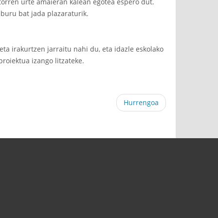
datorren urte amaieran kalean egotea espero dut.
iburu bat jada plazaraturik.
a irakurtzen jarraitu nahi du, eta idazle eskolako
roiektua izango litzateke.
Hurrengoa