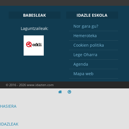
BABESLEAK
IDAZLE ESKOLA
Nor gara gu?
Laguntzaileak:
Hemeroteka
Cookien politika
Lege Oharra
Agenda
Mapa web
© 2016 - 2026 www.idazten.com
HASIERA
IDAZLEAK