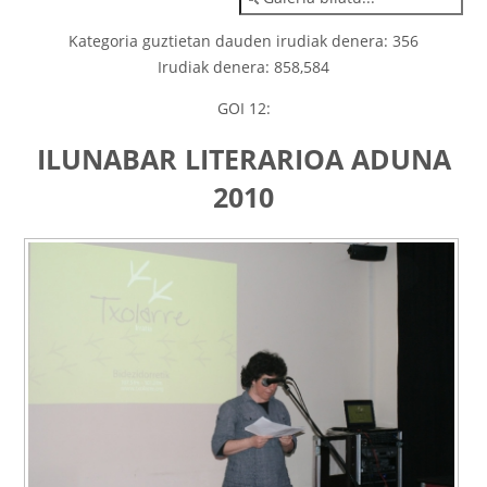
Kategoria guztietan dauden irudiak denera: 356
Irudiak denera: 858,584
GOI 12:
ILUNABAR LITERARIOA ADUNA
2010