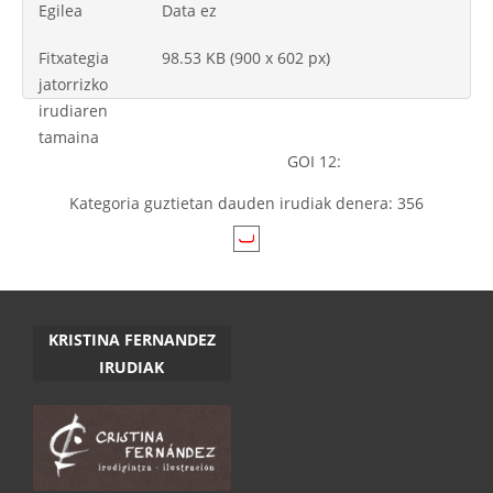
Egilea
Data ez
Fitxategia
98.53 KB (900 x 602 px)
jatorrizko
irudiaren
tamaina
GOI 12:
Kategoria guztietan dauden irudiak denera: 356
KRISTINA FERNANDEZ
IRUDIAK