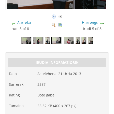
Aurreko
Hurrengo
Irudi 3 of 8
Irudi 5 of 8
IRUDIA INFORMAZIORIK
Data
Astelehena, 21 Urria 2013
Sarrerak
2587
Rating
Boto gabe
Tamaina
55.32 KB (400 x 267 px)