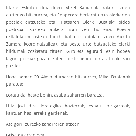
Idazle Eskolan diharduen Mikel Babianok irakurri zuen
aurtengo hitzaurrea, eta Senperera bertaratutako olerkarien
poesiak entzuteko eta „Hatsaren Olerki Bustiak“ bideo
poetikoa ikusteko aukera izan zen hurrena. Poesia
ekitaldiaren ostean lunch bat ere antolatu zuen Auxtin
Zamora koordinatzaileak, eta beste urte batzuetako olerki
bildumak zozketatu zituen. Giro eta eguraldi ezin hobea
lagun, poesiaz gozatu zuten, beste behin, bertaratu olerkari
guztiek.
Hona hemen 2014ko bildumaren hitzaurrea, Mikel Babianok
paratua:
Loratu da, beste behin, asaba zaharren baratza.
Liliz josi dira lorategiko bazterrak, esnatu birigarroak,
kantuan hasi erreka gardenak.
Ate gorri zurezko zaharraren atzean.
Grisa da errepidea.