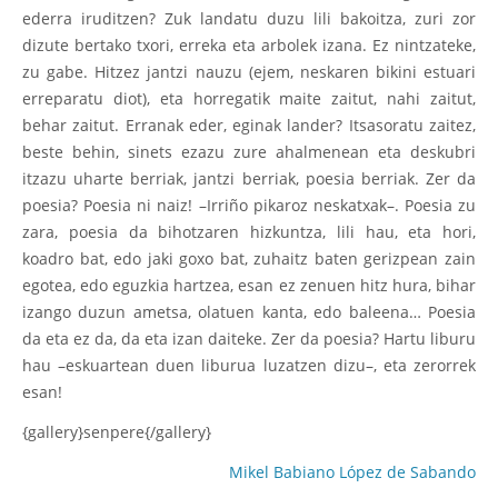
ederra iruditzen? Zuk landatu duzu lili bakoitza, zuri zor
dizute bertako txori, erreka eta arbolek izana. Ez nintzateke,
zu gabe. Hitzez jantzi nauzu (ejem, neskaren bikini estuari
erreparatu diot), eta horregatik maite zaitut, nahi zaitut,
behar zaitut. Erranak eder, eginak lander? Itsasoratu zaitez,
beste behin, sinets ezazu zure ahalmenean eta deskubri
itzazu uharte berriak, jantzi berriak, poesia berriak. Zer da
poesia? Poesia ni naiz! –Irriño pikaroz neskatxak–. Poesia zu
zara, poesia da bihotzaren hizkuntza, lili hau, eta hori,
koadro bat, edo jaki goxo bat, zuhaitz baten gerizpean zain
egotea, edo eguzkia hartzea, esan ez zenuen hitz hura, bihar
izango duzun ametsa, olatuen kanta, edo baleena… Poesia
da eta ez da, da eta izan daiteke. Zer da poesia? Hartu liburu
hau –eskuartean duen liburua luzatzen dizu–, eta zerorrek
esan!
{gallery}senpere{/gallery}
Mikel Babiano López de Sabando