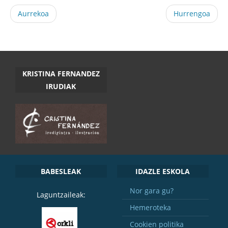
Aurrekoa
Hurrengoa
KRISTINA FERNANDEZ
IRUDIAK
BABESLEAK
IDAZLE ESKOLA
Nor gara gu?
Laguntzaileak:
Hemeroteka
Cookien politika