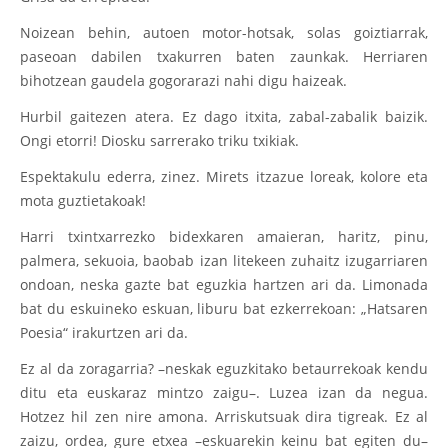
Noizean behin, autoen motor-hotsak, solas goiztiarrak,
paseoan dabilen txakurren baten zaunkak. Herriaren
bihotzean gaudela gogorarazi nahi digu haizeak.
Hurbil gaitezen atera. Ez dago itxita, zabal-zabalik baizik.
Ongi etorri! Diosku sarrerako triku txikiak.
Espektakulu ederra, zinez. Mirets itzazue loreak, kolore eta
mota guztietakoak!
Harri txintxarrezko bidexkaren amaieran, haritz, pinu,
palmera, sekuoia, baobab izan litekeen zuhaitz izugarriaren
ondoan, neska gazte bat eguzkia hartzen ari da. Limonada
bat du eskuineko eskuan, liburu bat ezkerrekoan: „Hatsaren
Poesia“ irakurtzen ari da.
Ez al da zoragarria? –neskak eguzkitako betaurrekoak kendu
ditu eta euskaraz mintzo zaigu–. Luzea izan da negua.
Hotzez hil zen nire amona. Arriskutsuak dira tigreak. Ez al
zaizu, ordea, gure etxea –eskuarekin keinu bat egiten du–