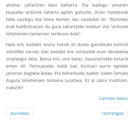
ahotsa: zahartzen ikasi beharra. Eta badugu senaren
taupada: ardurek zahartu egiten gaituzte. Orain hipotesiak
falta zaizkigu eta hona hemen otu zaizkidan bi: “Bizitzeko
erak baldintzatzen du gure zahartzeko modua” eta “ardurek
telomeroen tamainan zerikusia dute”.
Hala ere, badakit teoria honek ez duela gaindituko kontrol
zientifiko zorrotz bat; badakit ere, norbaitek esan dezakeela
sinpleegia dela. Baina niri, une batez, hausnartzeko betarik
eman dit. Pentsatzeko, batik bat, bizitzari aurre egiteko
jarreran dagoela koska. Eta beharbada, baikor izaten lortuko
dugula telomeroen tamaina luzatzea. Ez al zaizu iruditzen,
irakurle?
Carmen Valois
Aurrekoa
Hurrengoa