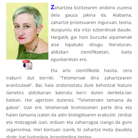
Z
ahartzea bizitzearen ondorio zuzena
dela gauza jakina da. Alabaina,
zahartze prozesuaren inguruan, teoria,
ikuspuntu eta iritzi ezberdinak daude.
Hargatik, gai honi buruzko aipamenak
aise topatuko ditugu literaturan,
aldizkari zientifikoetan, baita
egunkarietan ere.
Eta arlo zientifikotik hasita, zera
irakurri dut berriki: “Telomeroak dira zahartzearen
erantzuleak”. Bai, hala ondorioztatu dute behintzat Nature
Genetics aldizkarian kaleratu berri duten ikerketa-lan
batean. Hor agertzen dutenez, “Telomeroen tamaina da
gakoa”. Izan ere, telomeroak kromosomen parte dira eta
haien tamaina izaten da adin biologikoaren erakusle: zenbat
eta motzagoak izan, orduan eta zaharragoa izango da gure
organismoa. Hori kontuan izanik, bi zahartze mota daudela
diote: bat biologikoa, kronologikoa bestea.