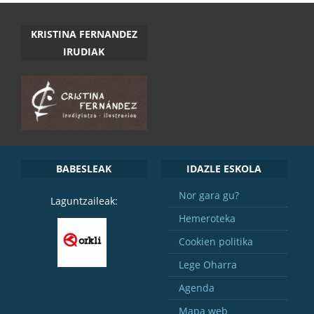
KRISTINA FERNANDEZ
IRUDIAK
BABESLEAK
IDAZLE ESKOLA
Nor gara gu?
Laguntzaileak:
Hemeroteka
Cookien politika
Lege Oharra
Agenda
Mapa web