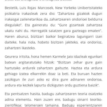
Bestetik, Luis Rojas Marcosek, New Yorkeko Unibertsitateko
psikiatria irakasleak zera dio: “Zahartzea gizakiok dugun
irakasgai zailenetarikoa da, zahartzearen ondorioei beldurra
diegulako”. Eta gaineratu du: “Gure gizarteak zahartzea
ukatu nahi du. Horregatik saiatzen gara gazteago ematen”.
Haren aburuz, bizitzari baikor begiratzea lagungarri izan
daiteke, hala nola, hobeto bizitzen jakiteko, eta ondorioz,
zahartzen ikasteko.
Geurera iritsita, hona hemen Karmele Jaio idazleak egunkari
batean argitaratutako hitzok: “Bizitzan zehar gure gain
hartutako ardurek zahartzen gaituzte. Haztea eta ardura
gehiago izatea elkarrekin doaz ia beti. Eta buruan hazten
zaizkigun ile zuri asko ez dira gure adinaren ondorioa,
ardura eta kezkek lapurtu dizkiguten ordu guztiena baizik”.
Eta pentsatzen hasita, badugu zahartzearen teoria osatzeko
adina elementu. Hain zuzen ere, badugu oinarri teoriko-
zientifikoa: telomeroen tamaina. Badugu esperientziaren