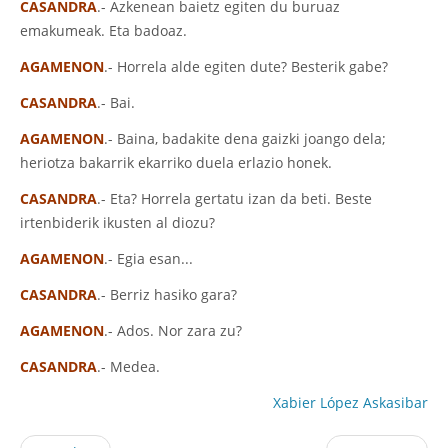
CASANDRA
.- Azkenean baietz egiten du buruaz
emakumeak. Eta badoaz.
AGAMENON
.- Horrela alde egiten dute? Besterik gabe?
CASANDRA
.- Bai.
AGAMENON
.- Baina, badakite dena gaizki joango dela;
heriotza bakarrik ekarriko duela erlazio honek.
CASANDRA
.- Eta? Horrela gertatu izan da beti. Beste
irtenbiderik ikusten al diozu?
AGAMENON
.- Egia esan...
CASANDRA
.- Berriz hasiko gara?
AGAMENON
.- Ados. Nor zara zu?
CASANDRA
.- Medea.
Xabier López Askasibar