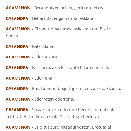
AGAMENON
.- Berandutzen ari da, gertu dut etxea.
CASANDRA
.- Behartuta, engainatuta, esklabo.
AGAMENON
.- Gizonak emakumea askatzen du. Bizitza
hobea.
CASANDRA
.- Kale zikinak.
AGAMENON
.- Ederra zara.
CASANDRA
.- Nire arrazakoek ez dute lekurik hemen.
AGAMENON
.- Ederrena.
CASANDRA
.- Emakumeari begiak gorritzen zaizkio. Ekaitza.
AGAMENON
.- Ederretan ederrena.
CASANDRA
.- Sasiak sutuko ditu nire herriko herentziak,
odolez beteko dira auzoak. Gertu dugu heriotza.
AGAMENON
.- Ez ditut zure hitzak sinesten. Erotuta al