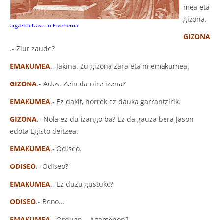
mea eta
gizona.
argazkia:Izaskun Etxeberria
GIZONA
.- Ziur zaude?
EMAKUMEA
.- Jakina. Zu gizona zara eta ni emakumea.
GIZONA
.- Ados. Zein da nire izena?
EMAKUMEA
.- Ez dakit, horrek ez dauka garrantzirik.
GIZONA
.- Nola ez du izango ba? Ez da gauza bera Jason
edota Egisto deitzea.
EMAKUMEA
.- Odiseo.
ODISEO
.- Odiseo?
EMAKUMEA
.- Ez duzu gustuko?
ODISEO
.- Beno...
EMAKUMEA
.- Orduan... Agamenon?