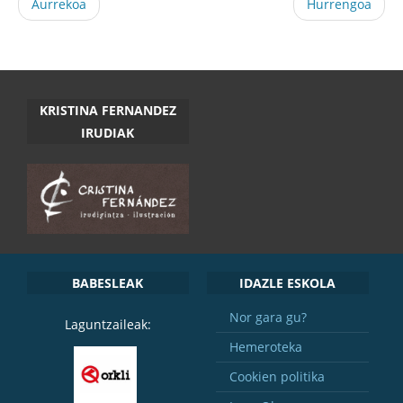
Aurrekoa
Hurrengoa
KRISTINA FERNANDEZ
IRUDIAK
BABESLEAK
IDAZLE ESKOLA
Nor gara gu?
Laguntzaileak:
Hemeroteka
Cookien politika