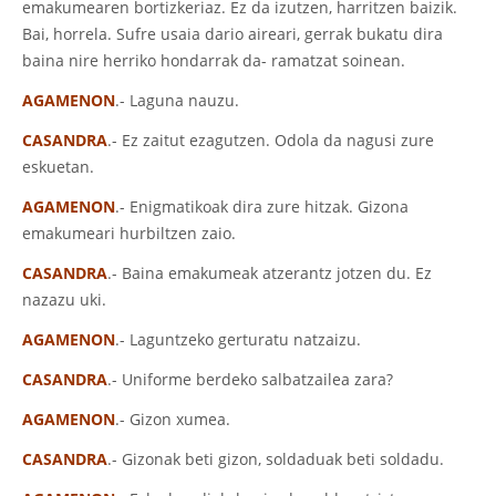
emakumearen bortizkeriaz. Ez da izutzen, harritzen baizik.
Bai, horrela. Sufre usaia dario aireari, gerrak bukatu dira
baina nire herriko hondarrak da- ramatzat soinean.
AGAMENON
.- Laguna nauzu.
CASANDRA
.- Ez zaitut ezagutzen. Odola da nagusi zure
eskuetan.
AGAMENON
.- Enigmatikoak dira zure hitzak. Gizona
emakumeari hurbiltzen zaio.
CASANDRA
.- Baina emakumeak atzerantz jotzen du. Ez
nazazu uki.
AGAMENON
.- Laguntzeko gerturatu natzaizu.
CASANDRA
.- Uniforme berdeko salbatzailea zara?
AGAMENON
.- Gizon xumea.
CASANDRA
.- Gizonak beti gizon, soldaduak beti soldadu.