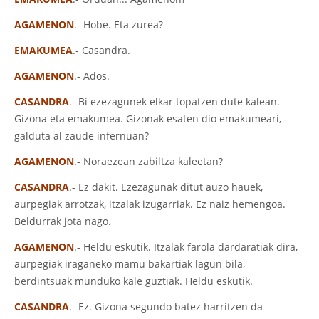
AGAMENON
.- Hobe. Eta zurea?
EMAKUMEA
.- Casandra.
AGAMENON
.- Ados.
CASANDRA
.- Bi ezezagunek elkar topatzen dute kalean.
Gizona eta emakumea. Gizonak esaten dio emakumeari,
galduta al zaude infernuan?
AGAMENON
.- Noraezean zabiltza kaleetan?
CASANDRA
.- Ez dakit. Ezezagunak ditut auzo hauek,
aurpegiak arrotzak, itzalak izugarriak. Ez naiz hemengoa.
Beldurrak jota nago.
AGAMENON
.- Heldu eskutik. Itzalak farola dardaratiak dira,
aurpegiak iraganeko mamu bakartiak lagun bila,
berdintsuak munduko kale guztiak. Heldu eskutik.
CASANDRA
.- Ez. Gizona segundo batez harritzen da