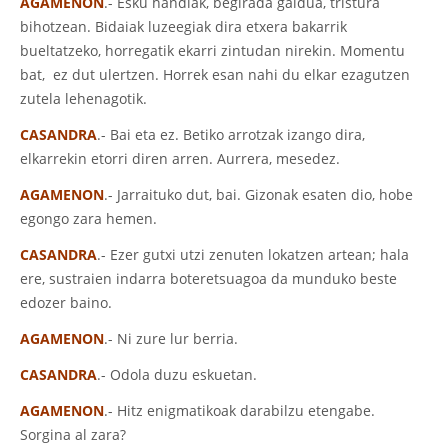
AGAMENON
.- Esku handiak, begirada galdua, tristura
bihotzean. Bidaiak luzeegiak dira etxera bakarrik
bueltatzeko, horregatik ekarri zintudan nirekin. Momentu
bat, ez dut ulertzen. Horrek esan nahi du elkar ezagutzen
zutela lehenagotik.
CASANDRA
.- Bai eta ez. Betiko arrotzak izango dira,
elkarrekin etorri diren arren. Aurrera, mesedez.
AGAMENON
.- Jarraituko dut, bai. Gizonak esaten dio, hobe
egongo zara hemen.
CASANDRA
.- Ezer gutxi utzi zenuten lokatzen artean; hala
ere, sustraien indarra boteretsuagoa da munduko beste
edozer baino.
AGAMENON
.- Ni zure lur berria.
CASANDRA
.- Odola duzu eskuetan.
AGAMENON
.- Hitz enigmatikoak darabilzu etengabe.
Sorgina al zara?