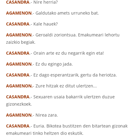
CASANDRA
.- Nire herria?
AGAMENON
.- Galdutako amets urruneko bat.
CASANDRA
.- Kale hauek?
AGAMENON
.- Geroaldi zoriontsua. Emakumeari lehortu
zaizkio begiak.
CASANDRA
.- Orain arte ez du negarrik egin eta!
AGAMENON
.- Ez du egingo jada.
CASANDRA
.- Ez dago esperantzarik, gertu da heriotza.
AGAMENON.
- Zure hitzak ez ditut ulertzen...
CASANDRA
.- Sexuaren usaia bakarrik ulertzen duzue
gizonezkoek.
AGAMENON
.- Nirea zara.
CASANDRA
.- Euria. Bikotea bustitzen den bitartean gizonak
emakumeari tinko heltzen dio eskutik.