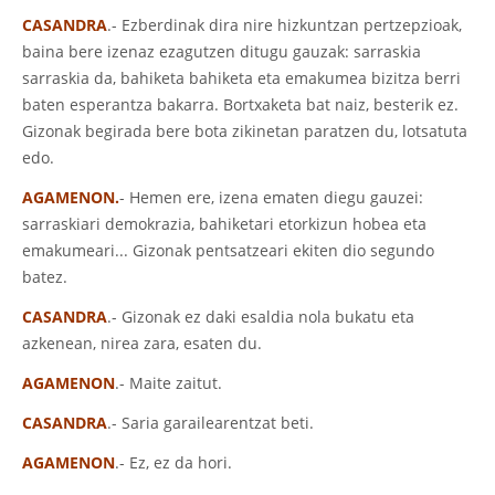
CASANDRA
.- Ezberdinak dira nire hizkuntzan pertzepzioak,
baina bere izenaz ezagutzen ditugu gauzak: sarraskia
sarraskia da, bahiketa bahiketa eta emakumea bizitza berri
baten esperantza bakarra. Bortxaketa bat naiz, besterik ez.
Gizonak begirada bere bota zikinetan paratzen du, lotsatuta
edo.
AGAMENON.
- Hemen ere, izena ematen diegu gauzei:
sarraskiari demokrazia, bahiketari etorkizun hobea eta
emakumeari... Gizonak pentsatzeari ekiten dio segundo
batez.
CASANDRA
.- Gizonak ez daki esaldia nola bukatu eta
azkenean, nirea zara, esaten du.
AGAMENON
.- Maite zaitut.
CASANDRA
.- Saria garailearentzat beti.
AGAMENON
.- Ez, ez da hori.