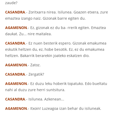
zaude?
CASANDRA
.- Zoritxarra nirea. Isilunea. Goazen etxera, zure
emaztea izango naiz. Gizonak barre egiten du.
AGAMENON
.- Ez, gizonak ez du ba- rrerik egiten. Emaztea
daukat. Zu... nire maitalea.
CASANDRA
.- Ez nuen besterik espero. Gizonak emakumea
eskutik heltzen du, ez, hobe besotik. Ez, ez du emakumea
heltzen. Bakarrik berarekin joateko eskatzen dio.
AGAMENON
.- Zatoz.
CASANDRA
.- Zergatik?
AGAMENON
.- Ez duzu leku hoberik topatuko. Edo bueltatu
nahi al duzu zure herri suntsitura.
CASANDRA
.- Isilunea. Azkenean...
AGAMENON
.- Itxoin! Luzeagoa izan behar du isiluneak.