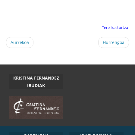
Tere Irastortza
Aurrekoa
Hurrengoa
KRISTINA FERNANDEZ
IRUDIAK