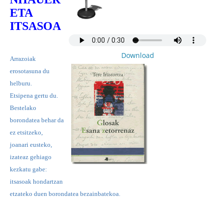
ETA
ITSASOA
Download
Arrazoiak
erosotasuna du
helburu.
Etsipena gertu du.
Bestelako
borondatea behar da
ez etsitzeko,
joanari eusteko,
izateaz gehiago
kezkatu gabe:
itsasoak hondartzan
etzateko duen borondatea bezainbatekoa.