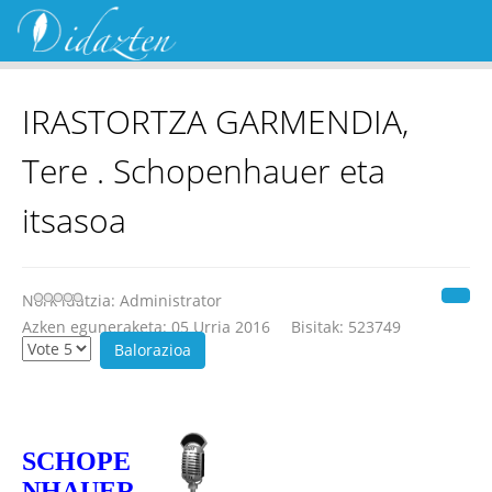
IRASTORTZA GARMENDIA,
Tere . Schopenhauer eta
itsasoa
Nork idatzia:
Administrator
Azken eguneraketa: 05 Urria 2016
Bisitak: 523749
SCHOPE
NHAUER