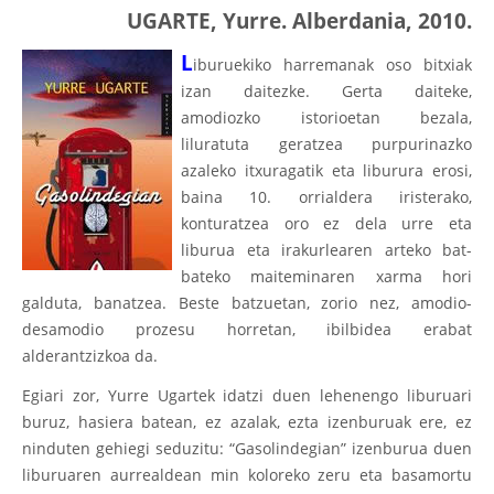
UGARTE, Yurre. Alberdania, 2010.
L
iburuekiko harremanak oso bitxiak
izan daitezke. Gerta daiteke,
amodiozko istorioetan bezala,
liluratuta geratzea purpurinazko
azaleko itxuragatik eta liburura erosi,
baina 10. orrialdera iristerako,
konturatzea oro ez dela urre eta
liburua eta irakurlearen arteko bat-
bateko maiteminaren xarma hori
galduta, banatzea. Beste batzuetan, zorio nez, amodio-
desamodio prozesu horretan, ibilbidea erabat
alderantzizkoa da.
Egiari zor, Yurre Ugartek idatzi duen lehenengo liburuari
buruz, hasiera batean, ez azalak, ezta izenburuak ere, ez
ninduten gehiegi seduzitu: “Gasolindegian” izenburua duen
liburuaren aurrealdean min koloreko zeru eta basamortu