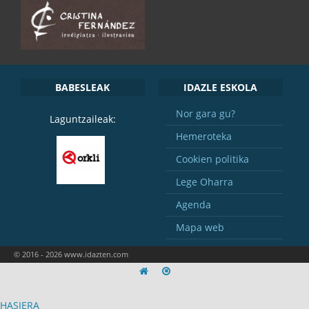
BABESLEAK
IDAZLE ESKOLA
Nor gara gu?
Laguntzaileak:
Hemeroteka
Cookien politika
Lege Oharra
Agenda
Mapa web
© 2016 - 2026 www.idazten.com
HASIERA