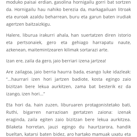
moduko paisai erdian, gasolina hornigailu gorri bat sortzen
da. Hornigailu hau nahiko berezia da, markagailuan litroak
eta euroak azaldu beharrean, buru eta garun baten irudiak
agertzen baitzaizkigu.
Halere, liburua irakurri ahala, han suertatzen diren istorio
eta pertsonaiek, gero eta gehiago harrapatu naute,
azkenean, maitemintzearen kilimak sortarazi arte.
Izan ere, zaila da gero, jaio berriari izena jartzea!
Are zailagoa, jaio berria haurra bada, esango luke idazleak:
“...haurrari izen hori jartzen badiote, kosta egingo zaio
bizitzan bere lekua aurkitzen, zama bat besterik ez da
izango, izen hori...”
Eta hori da, hain zuzen, liburuaren protagonistetako bati,
Ruthi, bigarren narrazioan gertatzen zaiona: izenak
eraginda, zaila egiten zaio bizitzan bere lekua aurkitzea.
Bilaketa horretan, jauzi egingo du haurtzarora, handik
bueltan, katarsi baten bidez, aro hartako mamuak uxatu eta