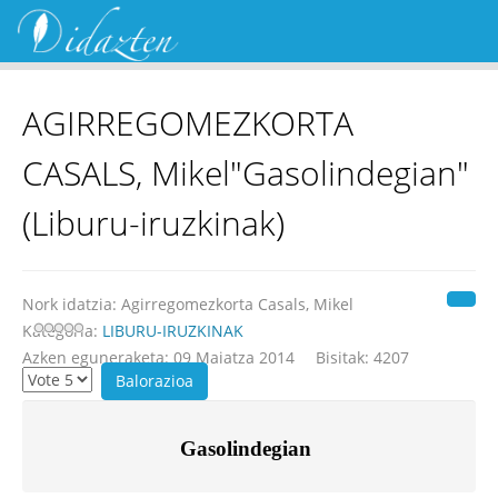
AGIRREGOMEZKORTA
CASALS, Mikel"Gasolindegian"
(Liburu-iruzkinak)
Nork idatzia:
Agirregomezkorta Casals, Mikel
Kategoria:
LIBURU-IRUZKINAK
Azken eguneraketa: 09 Maiatza 2014
Bisitak: 4207
Gasolindegian