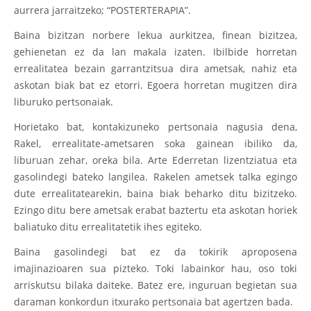
aurrera jarraitzeko; “POSTERTERAPIA”.
Baina bizitzan norbere lekua aurkitzea, finean bizitzea,
gehienetan ez da lan makala izaten. Ibilbide horretan
errealitatea bezain garrantzitsua dira ametsak, nahiz eta
askotan biak bat ez etorri. Egoera horretan mugitzen dira
liburuko pertsonaiak.
Horietako bat, kontakizuneko pertsonaia nagusia dena,
Rakel, errealitate-ametsaren soka gainean ibiliko da,
liburuan zehar, oreka bila. Arte Ederretan lizentziatua eta
gasolindegi bateko langilea. Rakelen ametsek talka egingo
dute errealitatearekin, baina biak beharko ditu bizitzeko.
Ezingo ditu bere ametsak erabat baztertu eta askotan horiek
baliatuko ditu errealitatetik ihes egiteko.
Baina gasolindegi bat ez da tokirik aproposena
imajinazioaren sua pizteko. Toki labainkor hau, oso toki
arriskutsu bilaka daiteke. Batez ere, inguruan begietan sua
daraman konkordun itxurako pertsonaia bat agertzen bada.