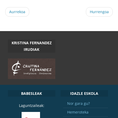
Aurrekoa
Hurrengoa
KRISTINA FERNANDEZ
IRUDIAK
BABESLEAK
IDAZLE ESKOLA
Nor gara gu?
Laguntzaileak:
Hemeroteka