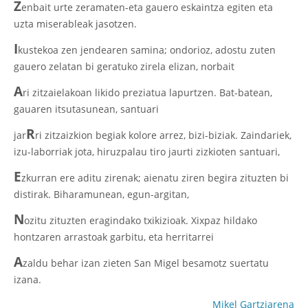
Z
enbait urte zeramaten-eta gauero eskaintza egiten eta
uzta miserableak jasotzen.
I
kustekoa zen jendearen samina; ondorioz, adostu zuten
gauero zelatan bi geratuko zirela elizan, norbait
A
ri zitzaielakoan likido preziatua lapurtzen. Bat-batean,
gauaren itsutasunean, santuari
R
jar
ri zitzaizkion begiak kolore arrez, bizi-biziak. Zaindariek,
izu-laborriak jota, hiruzpalau tiro jaurti zizkioten santuari,
E
zkurran ere aditu zirenak; aienatu ziren begira zituzten bi
distirak. Biharamunean, egun-argitan,
N
ozitu zituzten eragindako txikizioak. Xixpaz hildako
hontzaren arrastoak garbitu, eta herritarrei
A
zaldu behar izan zieten San Migel besamotz suertatu
izana.
Mikel Gartziarena