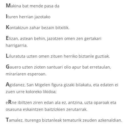
M
akina bat mende pasa da
I
turen herrian jazotako
K
ontakizun zahar bezain bitxitik.
E
lizan, astean behin, jazotzen omen zen gertakari
harrigarria.
L
iluratuta uzten omen zituen herriko biztanle guztiak.
G
auero uzten zioten santuari olio apur bat erretaulan,
mirariaren esperoan.
A
gidanez, San Migelen figura gizaki bilakatu, eta edaten ei
zuen urre koloreko likidoa;
R
e
ne ibiltzen ziren edan ala ez, antzina, uzta oparoak eta
osasuna eskaintzen baitzizkien zerutarrak.
T
amalez, Iturengo biztanleak tematurik zeuden azkenaldian.