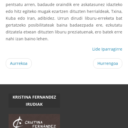
pentsatu arren, badaude oraindik ere askatasunez idazteko
edo hitz egiteko mugak ezartzen dituzten herrialdeak, Txina,
Kuba edo Iran, adibidez. Urrun dirudi liburu-erreketa bat
gertatzeko posibilitateak baina badaezpada ere, ezkutatu
ditzatela etxean dituzten liburu preziatuenak, ero batek erre
nahi izan baino lehen.
Lide Iparragirre
Aurrekoa
Hurrengoa
KRISTINA FERNANDEZ
IRUDIAK