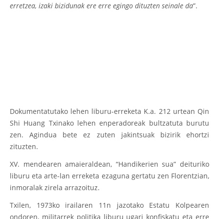
erretzea, izaki bizidunak ere erre egingo dituzten seinale da
”.
Dokumentatutako lehen liburu-erreketa K.a. 212 urtean Qin
Shi Huang Txinako lehen enperadoreak bultzatuta burutu
zen. Agindua bete ez zuten jakintsuak bizirik ehortzi
zituzten.
XV. mendearen amaieraldean, “Handikerien sua” deituriko
liburu eta arte-lan erreketa ezaguna gertatu zen Florentzian,
inmoralak zirela arrazoituz.
Txilen, 1973ko irailaren 11n jazotako Estatu Kolpearen
ondoren, militarrek politika liburu ugari konfiskatu eta erre