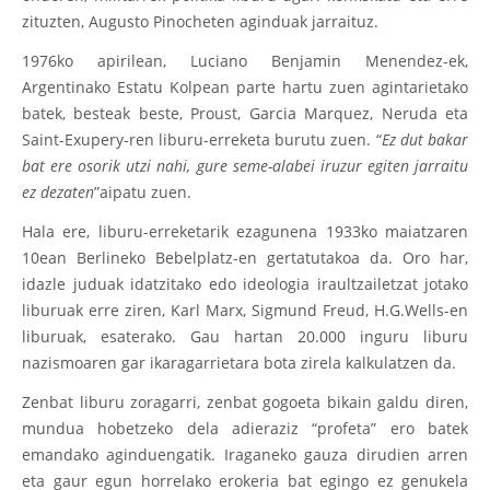
zituzten, Augusto Pinocheten aginduak jarraituz.
1976ko apirilean, Luciano Benjamin Menendez-ek,
Argentinako Estatu Kolpean parte hartu zuen agintarietako
batek, besteak beste, Proust, Garcia Marquez, Neruda eta
Saint-Exupery-ren liburu-erreketa burutu zuen. “
Ez dut bakar
bat ere osorik utzi nahi, gure seme-alabei iruzur egiten jarraitu
ez dezaten
”aipatu zuen.
Hala ere, liburu-erreketarik ezagunena 1933ko maiatzaren
10ean Berlineko Bebelplatz-en gertatutakoa da. Oro har,
idazle juduak idatzitako edo ideologia iraultzailetzat jotako
liburuak erre ziren, Karl Marx, Sigmund Freud, H.G.Wells-en
liburuak, esaterako. Gau hartan 20.000 inguru liburu
nazismoaren gar ikaragarrietara bota zirela kalkulatzen da.
Zenbat liburu zoragarri, zenbat gogoeta bikain galdu diren,
mundua hobetzeko dela adieraziz “profeta” ero batek
emandako aginduengatik. Iraganeko gauza dirudien arren
eta gaur egun horrelako erokeria bat egingo ez genukela