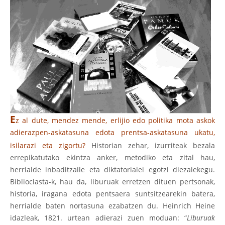
E
z al dute, mendez mende, erlijio edo politika mota askok
adierazpen-askatasuna edota prentsa-askatasuna ukatu,
isilarazi eta zigortu?
Historian zehar, izurriteak bezala
errepikatutako ekintza anker, metodiko eta zital hau,
herrialde inbaditzaile eta diktatorialei egotzi diezaiekegu.
Biblioclasta-k, hau da, liburuak erretzen dituen pertsonak,
historia, iragana edota pentsaera suntsitzearekin batera,
herrialde baten nortasuna ezabatzen du. Heinrich Heine
idazleak, 1821. urtean adierazi zuen moduan: “
Liburuak