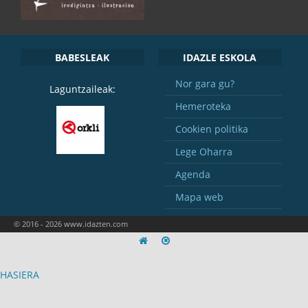
BABESLEAK
IDAZLE ESKOLA
Nor gara gu?
Laguntzaileak:
Hemeroteka
Cookien politika
Lege Oharra
Agenda
Mapa web
© 2016 - 2026 www.idazten.com
HASIERA