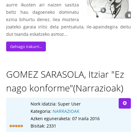
aurre ikusten ari naizen sasitza
beltz hau dagoeneko dominatu
ezina bihurtu denez, ilea moztera
joateko garaia iritsi dela pentsatuta, ile-apaindegira deitu
dut txanda eskatzeko asmoz...
Gehiago irakurri...
GOMEZ SARASOLA, Itziar "Ez
nago konforme"(Narrazioak)
Nork idatzia:
Super User
Kategoria:
NARRAZIOAK
Azken eguneraketa: 07 Iraila 2016
Bisitak: 2331