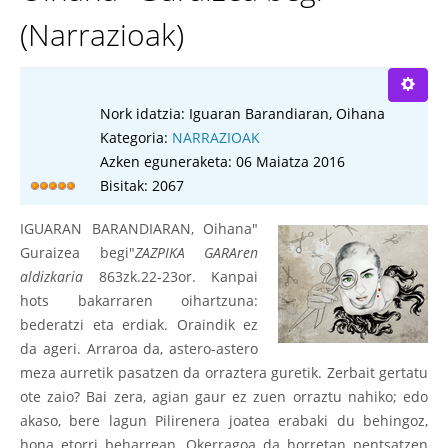
(Narrazioak)
Nork idatzia:
Iguaran Barandiaran, Oihana
Kategoria:
NARRAZIOAK
Azken eguneraketa: 06 Maiatza 2016
Bisitak: 2067
IGUARAN BARANDIARAN, Oihana"
Guraizea begi"
ZAZPIKA GARAren
aldizkaria
863zk.22-23or. Kanpai
hots bakarraren oihartzuna:
bederatzi eta erdiak. Oraindik ez
da ageri. Arraroa da, astero-astero
meza aurretik pasatzen da orraztera guretik. Zerbait gertatu
ote zaio? Bai zera, agian gaur ez zuen orraztu nahiko; edo
akaso, bere lagun Pilirenera joatea erabaki du behingoz,
hona etorri beharrean. Okerragoa da horretan pentsatzen