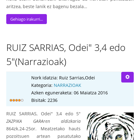
aritzea, beste lanik ez bagenu bezala…
Gehiago irakurri...
RUIZ SARRIAS, Odei" 3,4 edo
5"(Narrazioak)
Nork idatzia:
Ruiz Sarrias,Odei
Kategoria:
NARRAZIOAK
Azken eguneraketa: 06 Maiatza 2016
Bisitak: 2236
RUIZ SARRIAS, Odei" 3,4 edo 5"
ZAZPIKA GARAren aldizkaria
864zk.24-25or. Meatzetako hauts
pozoitsuen artean pasatutako