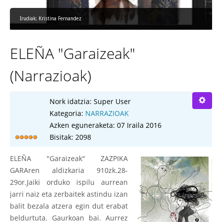
Irudiak: Kristina Fernandez
ELEÑA "Garaizeak"
(Narrazioak)
Nork idatzia:
Super User
Kategoria:
NARRAZIOAK
Azken eguneraketa: 07 Iraila 2016
Bisitak: 2098
ELEÑA "Garaizeak" ZAZPIKA
GARAren aldizkaria 910zk.28-
29or.Jaiki orduko ispilu aurrean
jarri naiz eta zerbaitek astindu izan
balit bezala atzera egin dut erabat
beldurtuta. Gaurkoan bai. Aurrez