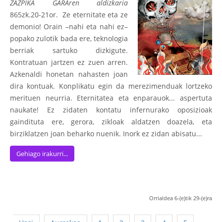
ZAZPIKA GARAren aldizkaria
865zk.20-21or. Ze eternitate eta ze
demonio! Orain –nahi eta nahi ez–
popako zulotik bada ere, teknologia
berriak sartuko dizkigute.
Kontratuan jartzen ez zuen arren.
Azkenaldi honetan nahasten joan
dira kontuak. Konplikatu egin da merezimenduak lortzeko
merituen neurria. Eternitatea eta enparauok... aspertuta
naukate! Ez zidaten kontatu infernurako oposizioak
gaindituta ere, gerora, zikloak aldatzen doazela, eta
birziklatzen joan beharko nuenik. Inork ez zidan abisatu...
Gehiago irakurri...
Orrialdea 6-(e)tik 29-(e)ra