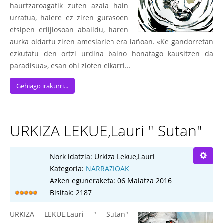
haurtzaroagatik zuten azala hain
urratua, halere ez ziren gurasoen
etsipen erlijiosoan abaildu, haren
aurka oldartu ziren ameslarien era lañoan. «Ke gandorretan
ezkutatu den ortzi urdina baino honatago kausitzen da
paradisua», esan ohi zioten elkarri...
Gehiago irakurri...
URKIZA LEKUE,Lauri " Sutan"
Nork idatzia:
Urkiza Lekue,Lauri
Kategoria:
NARRAZIOAK
Azken eguneraketa: 06 Maiatza 2016
Bisitak: 2187
URKIZA LEKUE,Lauri " Sutan"