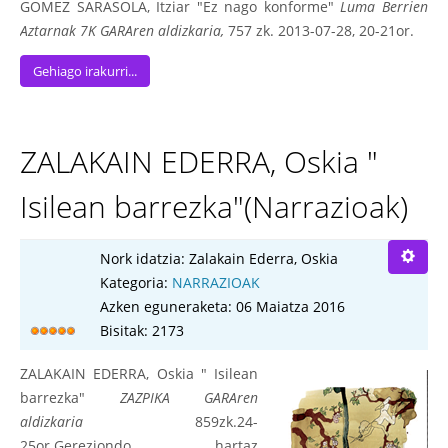
GOMEZ SARASOLA, Itziar "Ez nago konforme"
Luma Berrien
Aztarnak 7K GARAren aldizkaria,
757 zk. 2013-07-28, 20-21or.
Gehiago irakurri...
ZALAKAIN EDERRA, Oskia "
Isilean barrezka"(Narrazioak)
Nork idatzia:
Zalakain Ederra, Oskia
Kategoria:
NARRAZIOAK
Azken eguneraketa: 06 Maiatza 2016
Bisitak: 2173
ZALAKAIN EDERRA, Oskia " Isilean
barrezka"
ZAZPIKA GARAren
aldizkaria
859zk.24-
25or.Gereziondo hartaz