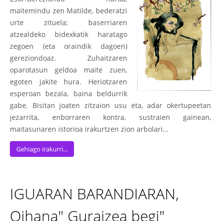
maitemindu zen Matilde, bederatzi
urte zituela; baserriaren
atzealdeko bidexkatik haratago
zegoen (eta oraindik dagoen)
gereziondoaz. Zuhaitzaren
oparotasun geldoa maite zuen,
egoten jakite hura. Heriotzaren
esperoan bezala, baina beldurrik
gabe. Bisitan joaten zitzaion usu eta, adar okertupeetan
jezarrita, enborraren kontra, sustraien gainean,
maitasunaren istorioa irakurtzen zion arbolari...
Gehiago irakurri...
IGUARAN BARANDIARAN,
Oihana" Guraizea begi"