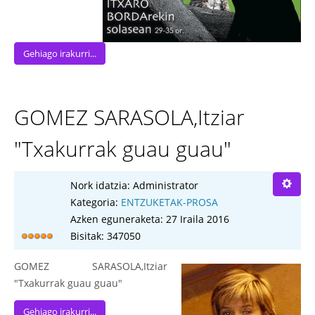
Gehiago irakurri...
GOMEZ SARASOLA,Itziar
"Txakurrak guau guau"
Nork idatzia:
Administrator
Kategoria:
ENTZUKETAK-PROSA
Azken eguneraketa: 27 Iraila 2016
Bisitak: 347050
GOMEZ SARASOLA,Itziar
"Txakurrak guau guau"
Gehiago irakurri...