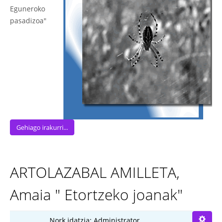
Eguneroko
pasadizoa"
Gehiago irakurri...
ARTOLAZABAL AMILLETA,
Amaia " Etortzeko joanak"
Nork idatzia:
Administrator