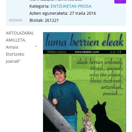
Kategoria:
ENTZUKETAK-PROSA
Azken eguneraketa: 27 Iraila 2016
Bisitak: 261221
ARTOLAZABAL
AMILLETA,
Amaia "
Etortzeko
joanak"