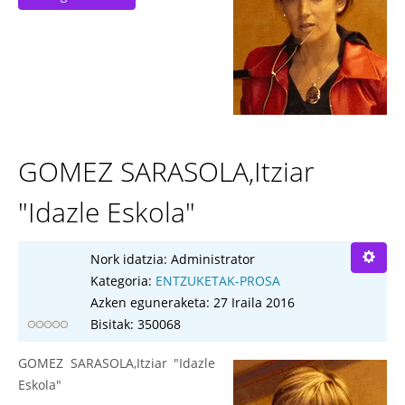
GOMEZ SARASOLA,Itziar
"Idazle Eskola"
Nork idatzia:
Administrator
Kategoria:
ENTZUKETAK-PROSA
Azken eguneraketa: 27 Iraila 2016
Bisitak: 350068
GOMEZ SARASOLA,Itziar "Idazle
Eskola"