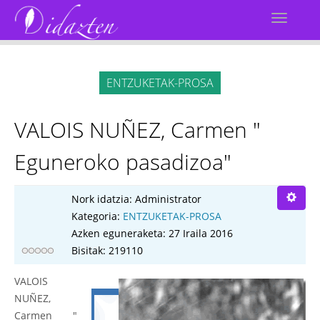
ENTZUKETAK-PROSA
VALOIS NUÑEZ, Carmen "
Eguneroko pasadizoa"
Nork idatzia:
Administrator
Kategoria:
ENTZUKETAK-PROSA
Azken eguneraketa: 27 Iraila 2016
Bisitak: 219110
VALOIS
NUÑEZ,
Carmen "