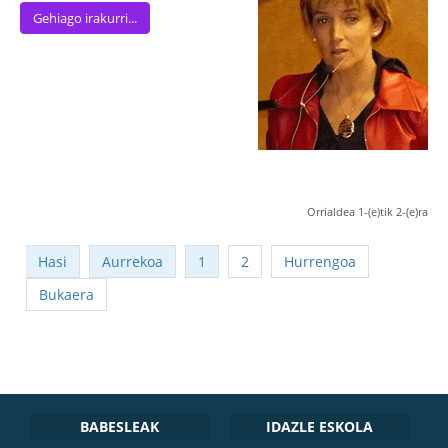
Gehiago irakurri...
Orrialdea 1-(e)tik 2-(e)ra
Hasi
Aurrekoa
1
2
Hurrengoa
Bukaera
BABESLEAK
IDAZLE ESKOLA