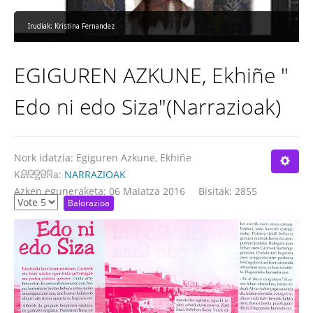
Irudiak: Kristina Fernandez
EGIGUREN AZKUNE, Ekhiñe "
Edo ni edo Siza"(Narrazioak)
Nork idatzia:
Egiguren Azkune, Ekhiñe
Kategoria:
NARRAZIOAK
Azken eguneraketa: 06 Maiatza 2016
Bisitak: 2855