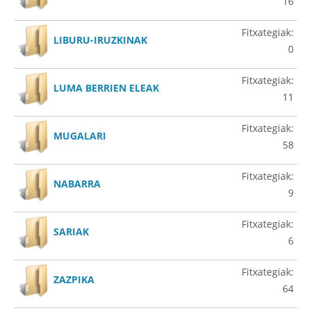
16
Fitxategiak:
LIBURU-IRUZKINAK
0
Fitxategiak:
LUMA BERRIEN ELEAK
11
Fitxategiak:
MUGALARI
58
Fitxategiak:
NABARRA
9
Fitxategiak:
SARIAK
6
Fitxategiak:
ZAZPIKA
64