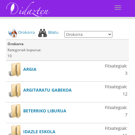
Orokorra
Bilatu
Orokorra
Kategoriak kopurua:
10
Fitxategiak:
ARGIA
3
Fitxategiak:
ARGITARATU GABEKOA
12
Fitxategiak:
BETERRIKO LIBURUA
7
Fitxategiak:
IDAZLE ESKOLA