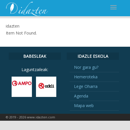
idazten
Item Not Found.
BABESLEAK
IDAZLE ESKOLA
Nor gara gu?
Laguntzaileak:
Hemeroteka
Lege Oharra
Agenda
Mapa web
© 2019 - 2026 www.idazten.com