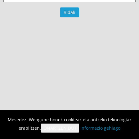
Mesedez! Webgune honek cookieak eta antzeko teknologiak
erabiltzen.
ONARTZEN DUT
Informazio gehiago